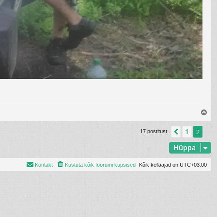
Ü
l
e
1
Eelmine
2
17 postitust
s
Hüppa
Kontakt
Kustuta kõik foorumi küpsised
Kõik kellaajad on
UTC+03:00