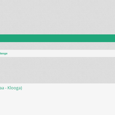
lenge
otsing
aa - Klooga)