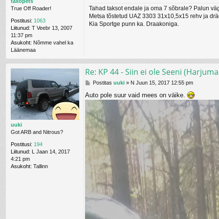
taxopets
u
Tahad taksot endale ja oma 7 sõbrale? Palun vä
True Off Roader!
s
Metsa tõstetud UAZ 3303 31x10,5x15 rehv ja drä
Postitusi:
1063
Kia Sportge punn ka. Draakoniga.
Liitunud:
T Veebr 13, 2007
11:37 pm
Asukoht:
Nõmme vahel ka
Läänemaa
Re: KP 44 - Siin ei ole Seeni (Harjuma
P
Postitas
uuki
»
N Juun 15, 2017 12:55 pm
o
Auto pole suur vaid mees on väike.
s
t
i
t
uuki
u
Got ARB and Nitrous?
s
Postitusi:
194
Liitunud:
L Jaan 14, 2017
4:21 pm
Asukoht:
Tallinn