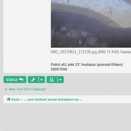
IMG_20170611_172135.jpg (999.71 KiB) Vaada
Patrol y61 pikk 33" mudakas (granaat lõhkes)
59007666
Vasta
Mine “4x4 GPS Challenge”
Kodu
... sest tõelised autod ehitatakse ise ...