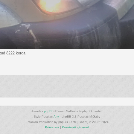
tud 8222 korda
Arendas
phpBB
® Forum Software © phpBB Limited
Style Postitas
Arty
- phpBB 3.3 Postitas MrGaby
Estonian translation by phpBB Eesti [Exabot] © 2008*-2024
Privaatsus
|
Kasutajatingimused