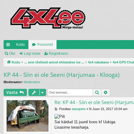
Kodu
Foorumid
iirl
Otsi
Logi sisse
Registreeru
in
Kodu
... sest tõelised autod ehitatakse ise ...
4x4 vabakava
4x4 GPS Chal
gi
KP 44 - Siin ei ole Seeni (Harjumaa - Klooga)
d
Moderaator:
Moderators
Otsi
Täiendatud 
Vasta
Re: KP 44 - Siin ei ole Seeni (Harjum
P
Postitas
taxopets
»
N Juun 15, 2017 10:04 am
o
s
Sai käidud 11 juunil koos kf Uukiga.
t
i
Lisasime terasharja.
t