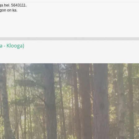
ga hel. 5643111.
gon on ka.
a - Klooga)