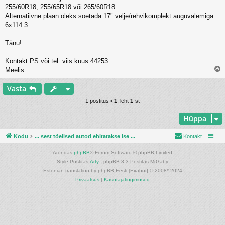
s
255/60R18, 255/65R18 või 265/60R18.
t
i
Alternatiivne plaan oleks soetada 17" velje/rehvikomplekt auguvalemiga
t
6x114.3.
u
s
Tänu!
Kontakt PS või tel. viis kuus 44253
Meelis
l
Vasta
s
1 postitus •
1
. leht
1
-st
Hüppa
Kodu
... sest tõelised autod ehitatakse ise ...
Kontakt
Arendas
phpBB
® Forum Software © phpBB Limited
Style Postitas
Arty
- phpBB 3.3 Postitas MrGaby
Estonian translation by phpBB Eesti [Exabot] © 2008*-2024
Privaatsus
|
Kasutajatingimused