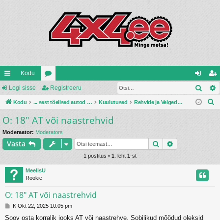
Kodu
Otsi
iirl
Logi sisse
oo
Registreeru
og
eg
O
in
Kodu
ru
... sest tõelised autod ehitatakse ise ...
Kuulutused
Rehvide ja Velgede Ost/Müük/Vahetus
i
ist
t
O: 18" AT või naastrehvid
gi
mi
si
re
s
d
d
ss
er
Moderaator:
Moderators
i
Otsi
Täiendatud o
Vasta
e
u
1 postitus •
1
. leht
1
-st
MeelisU
Rookie
O: 18" AT või naastrehvid
P
K Okt 22, 2025 10:05 pm
o
Soov osta korralik jooks AT või naastrehve. Sobilikud mõõdud oleksid