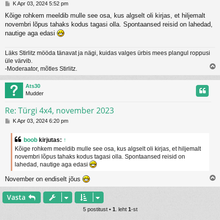
P
K Apr 03, 2024 5:52 pm
o
Kõige rohkem meeldib mulle see osa, kus algselt oli kirjas, et hiljemalt
s
novembri lõpus tahaks kodus tagasi olla. Spontaansed reisid on lahedad,
t
i
nautige aga edasi
t
u
Läks Stirlitz mööda tänavat ja nägi, kuidas valges ürbis mees plangul roppusi
s
üle värvib.
-Moderaator, mõtles Stirlitz.
l
Ats30
s
Mudder
Re: Türgi 4x4, november 2023
P
K Apr 03, 2024 6:20 pm
o
s
boob
kirjutas:
↑
t
Kõige rohkem meeldib mulle see osa, kus algselt oli kirjas, et hiljemalt
i
novembri lõpus tahaks kodus tagasi olla. Spontaansed reisid on
t
lahedad, nautige aga edasi
u
s
November on endiselt jõus
l
Vasta
s
5 postitust •
1
. leht
1
-st