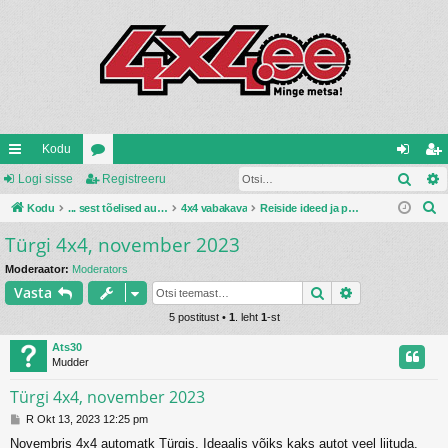
Kodu
Otsi
iirl
Logi sisse
oo
Registreeru
og
eg
O
in
Kodu
ru
... sest tõelised autod ehitatakse ise ...
4x4 vabakava
Reiside ideed ja planeerimised
i
ist
t
Türgi 4x4, november 2023
gi
mi
si
re
s
d
d
ss
er
Moderaator:
Moderators
i
Otsi
Täiendatud o
Vasta
e
u
5 postitust •
1
. leht
1
-st
Ats30
Mudder
Türgi 4x4, november 2023
P
R Okt 13, 2023 12:25 pm
o
Novembris 4x4 automatk Türgis. Ideaalis võiks kaks autot veel liituda.