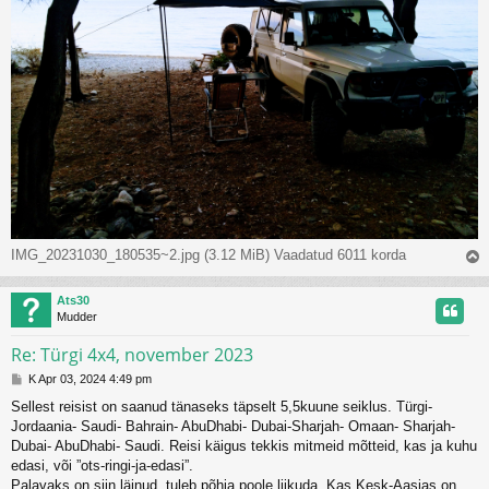
IMG_20231030_180535~2.jpg (3.12 MiB) Vaadatud 6011 korda
l
Ats30
s
Mudder
Re: Türgi 4x4, november 2023
P
K Apr 03, 2024 4:49 pm
o
Sellest reisist on saanud tänaseks täpselt 5,5kuune seiklus. Türgi-
s
Jordaania- Saudi- Bahrain- AbuDhabi- Dubai-Sharjah- Omaan- Sharjah-
t
i
Dubai- AbuDhabi- Saudi. Reisi käigus tekkis mitmeid mõtteid, kas ja kuhu
t
edasi, või ”ots-ringi-ja-edasi”.
u
Palavaks on siin läinud, tuleb põhja poole liikuda. Kas Kesk-Aasias on