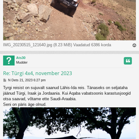
IMG_20230515_121640.jpg (8.23 MiB) Vaadatud 6386 korda
l
Ats30
s
Mudder
Re: Türgi 4x4, november 2023
P
N Dets 21, 2023 6:27 pm
o
Tyrgi reisist on sujuvalt saanud Lähis-Ida reis. Tänaseks on seljataha
s
jäänud Türgi, Iraak ja Jordaania. Kui Aqaba vabatsoonis karastusjoogid
t
i
otsa saavad, võtame ette Saudi-Araabia.
t
Seni on päris äge olnud.
u
s