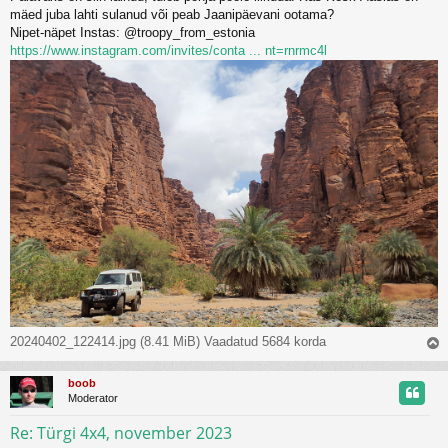
s
mäed juba lahti sulanud või peab Jaanipäevani ootama?
Nipet-näpet Instas: @troopy_from_estonia
https://www.instagram.com/invites/conta ... nt=rnrmc4l
20240402_122414.jpg (8.41 MiB) Vaadatud 5684 korda
l
boob
s
Moderator
Re: Türgi 4x4, november 2023