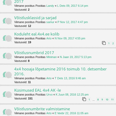
2017
Viimane postitus Postitas
Landy
«
L Dets 09, 2017 6:14 pm
Vastuseid:
2
Võistlusklassid ja sarjad
Viimane postitus Postitas
samur
«
P Nov 12, 2017 4:47 pm
Vastuseid:
12
Koduleht eal.4x4.ee kolib
Viimane postitus Postitas
Arto
«
N Nov 09, 2017 4:55 pm
Vastuseid:
19
1
2
Võistlusnumbrid 2017
Viimane postitus Postitas
Miniman
«
N Jaan 19, 2017 5:13 pm
Vastuseid:
8
4x4 hooaja lõpetamine 2016 toimub 10. detsember
2016.
Viimane postitus Postitas
Arto
«
T Dets 13, 2016 9:46 am
Vastuseid:
11
Küsimused EAL 4x4 AK -le
Viimane postitus Postitas
Urvo
«
K Juun 08, 2016 12:25 pm
Vastuseid:
151
1
8
9
10
11
…
Võistlusnumbrite valmistamine
Viimane postitus Postitas
Arto
«
E Veebr 22, 2016 11:05 am