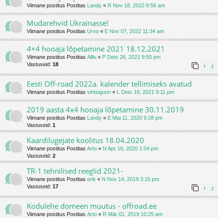
Viimane postitus Postitas
Landy
«
R Nov 18, 2022 8:56 am
Mudarehvid Ukrainasse!
Viimane postitus Postitas
Urvo
«
E Nov 07, 2022 11:34 am
4×4 hooaja lõpetamine 2021 18.12.2021
Viimane postitus Postitas
Alllu
«
P Dets 26, 2021 9:50 pm
Vastuseid:
18
1
2
Eesti Off-road 2022a. kalender tellimiseks avatud
Viimane postitus Postitas
vintsigunn
«
L Dets 18, 2021 9:11 pm
2019 aasta 4x4 hooaja lõpetamine 30.11.2019
Viimane postitus Postitas
Landy
«
E Mai 11, 2020 9:28 pm
Vastuseid:
1
Kaardilugejate koolitus 18.04.2020
Viimane postitus Postitas
Arto
«
N Apr 16, 2020 1:04 pm
Vastuseid:
2
TR-1 tehnilised reeglid 2021-
Viimane postitus Postitas
erik
«
N Nov 14, 2019 3:15 pm
Vastuseid:
17
1
2
Kodulehe domeen muutus - offroad.ee
Viimane postitus Postitas
Arto
«
R Mär 01, 2019 10:25 am