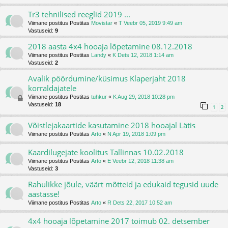
Tr3 tehnilised reeglid 2019 ...
Viimane postitus Postitas
Movistar
«
T Veebr 05, 2019 9:49 am
Vastuseid:
9
2018 aasta 4x4 hooaja lõpetamine 08.12.2018
Viimane postitus Postitas
Landy
«
K Dets 12, 2018 1:14 am
Vastuseid:
2
Avalik pöördumine/küsimus Klaperjaht 2018
korraldajatele
Viimane postitus Postitas
tuhkur
«
K Aug 29, 2018 10:28 pm
Vastuseid:
18
1
2
Võistlejakaartide kasutamine 2018 hooajal Lätis
Viimane postitus Postitas
Arto
«
N Apr 19, 2018 1:09 pm
Kaardilugejate koolitus Tallinnas 10.02.2018
Viimane postitus Postitas
Arto
«
E Veebr 12, 2018 11:38 am
Vastuseid:
3
Rahulikke jõule, väärt mõtteid ja edukaid tegusid uude
aastasse!
Viimane postitus Postitas
Arto
«
R Dets 22, 2017 10:52 am
4x4 hooaja lõpetamine 2017 toimub 02. detsember