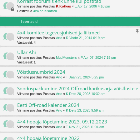
Korrast foorumis ehk Enne kui postitad
Viimane postitus Postitas
K.Kotkas
«
E Apr 17, 2006 4:10 pm
Postitatud
4x4.ee Kisatoru
Teemasid
4x4 komitee tegevusjuhised ja liikmed
Viimane postitus Postitas
Arto
«
R Veebr 21, 2014 6:19 pm
Vastuseid:
4
Üllar Ahi
Viimane postitus Postitas
MudMonsters
«
P Apr 07, 2024 7:19 pm
Vastuseid:
1
Võistlusnumbrid 2024
Viimane postitus Postitas
Arto
«
T Jaan 23, 2024 5:25 pm
Sooduspakkumine 2024 Offroad karikasarja võistlustele
Viimane postitus Postitas
Arto
«
K Dets 20, 2023 10:32 am
Eesti Off-road kalender 2024
Viimane postitus Postitas
Arto
«
K Dets 13, 2023 9:59 am
4×4 hooaja lõpetamine 2023, 09.12.2023
Viimane postitus Postitas
Arto
«
T Nov 21, 2023 11:04 am
4×4 hooaja lõpetamine 2022