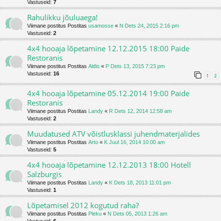
Vastuseid:
7
Rahulikku jõuluaega!
Viimane postitus Postitas
usamosse
«
N Dets 24, 2015 2:16 pm
Vastuseid:
2
4x4 hooaja lõpetamine 12.12.2015 18:00 Paide
Restoranis
Viimane postitus Postitas
Aldis
«
P Dets 13, 2015 7:23 pm
Vastuseid:
16
1
2
4x4 hooaja lõpetamine 05.12.2014 19:00 Paide
Restoranis
Viimane postitus Postitas
Landy
«
R Dets 12, 2014 12:58 am
Vastuseid:
2
Muudatused ATV võistlusklassi juhendmaterjalides
Viimane postitus Postitas
Arto
«
K Juul 16, 2014 10:00 am
Vastuseid:
5
4x4 hooaja lõpetamine 12.12.2013 18:00 Hotell
Salzburgis
Viimane postitus Postitas
Landy
«
K Dets 18, 2013 11:01 pm
Vastuseid:
1
Lõpetamisel 2012 kogutud raha?
Viimane postitus Postitas
Pleku
«
N Dets 05, 2013 1:26 am
Vastuseid:
6