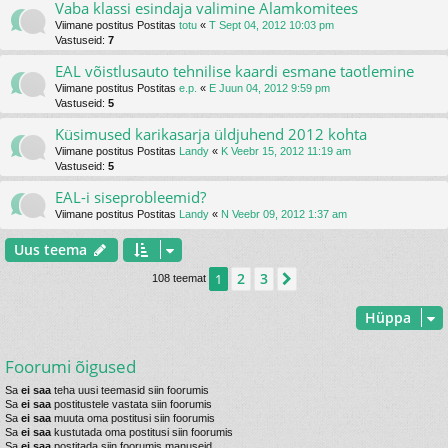
Vaba klassi esindaja valimine Alamkomitees
Viimane postitus Postitas
totu
«
T Sept 04, 2012 10:03 pm
Vastuseid:
7
EAL võistlusauto tehnilise kaardi esmane taotlemine
Viimane postitus Postitas
e.p.
«
E Juun 04, 2012 9:59 pm
Vastuseid:
5
Küsimused karikasarja üldjuhend 2012 kohta
Viimane postitus Postitas
Landy
«
K Veebr 15, 2012 11:19 am
Vastuseid:
5
EAL-i siseprobleemid?
Viimane postitus Postitas
Landy
«
N Veebr 09, 2012 1:37 am
Uus teema
2
3
1
Järgmine
108 teemat
Hüppa
Foorumi õigused
Sa
ei saa
teha uusi teemasid siin foorumis
Sa
ei saa
postitustele vastata siin foorumis
Sa
ei saa
muuta oma postitusi siin foorumis
Sa
ei saa
kustutada oma postitusi siin foorumis
Sa
ei saa
postitada siin foorumis manuseid