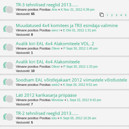
TR-3 tehnilised reeglid 2013......
Viimane postitus Postitas
Arto
«
K Nov 21, 2012 6:39 pm
Vastuseid:
65
1
2
3
4
5
Muudatused 4x4 komitees ja TR3 esindaja valimine
Viimane postitus Postitas
eero I
«
E Okt 01, 2012 1:31 pm
Vastuseid:
8
Avalik kiri EAL 4x4 Alakomiteele VOL. 2
Viimane postitus Postitas
Oliver
«
P Sept 30, 2012 1:45 pm
Vastuseid:
1
Avalik kiri EAL 4x4 Alakomiteele
Viimane postitus Postitas
Oliver
«
P Sept 30, 2012 1:33 pm
Vastuseid:
10
Soodsam EAL võistlejakaart 2012 viimastele võistlustele
Viimane postitus Postitas
weix2
«
K Sept 26, 2012 9:52 am
Läti 2012 karikasarja priipääse
Viimane postitus Postitas
Movistar
«
L Sept 22, 2012 9:42 pm
Vastuseid:
7
TR-2 tehnilised reeglid 2013......
Viimane postitus Postitas
totu
«
K Sept 05, 2012 10:26 am
Vastuseid:
5