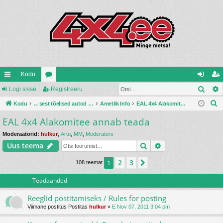
Kodu
Otsi
iirl
Logi sisse
oo
Registreeru
og
eg
O
in
Kodu
ru
... sest tõelised autod ehitatakse ise ...
Ametlik Info
EAL 4x4 Alakomitee annab teada
i
ist
t
EAL 4x4 Alakomitee annab teada
gi
mi
si
re
s
d
d
ss
er
Moderaatorid:
hulkur
,
Arto
,
MM
,
Moderators
i
Otsi
Täiendatud otsin
Uus teema
e
u
2
3
1
Järgmine
108 teemat
Teadaanded
Reeglid postitamiseks / Rules for posting
Viimane postitus Postitas
hulkur
«
E Nov 07, 2011 3:04 pm