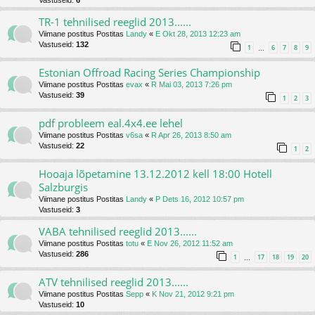
TR-1 tehnilised reeglid 2013......
Viimane postitus Postitas
Landy
«
E Okt 28, 2013 12:23 am
Vastuseid:
132
1
6
7
8
9
…
Estonian Offroad Racing Series Championship
Viimane postitus Postitas
evax
«
R Mai 03, 2013 7:26 pm
Vastuseid:
39
1
2
3
pdf probleem eal.4x4.ee lehel
Viimane postitus Postitas
v6sa
«
R Apr 26, 2013 8:50 am
Vastuseid:
22
1
2
Hooaja lõpetamine 13.12.2012 kell 18:00 Hotell
Salzburgis
Viimane postitus Postitas
Landy
«
P Dets 16, 2012 10:57 pm
Vastuseid:
3
VABA tehnilised reeglid 2013......
Viimane postitus Postitas
totu
«
E Nov 26, 2012 11:52 am
Vastuseid:
286
1
17
18
19
20
…
ATV tehnilised reeglid 2013......
Viimane postitus Postitas
Sepp
«
K Nov 21, 2012 9:21 pm
Vastuseid:
10