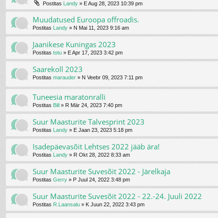
Postitas
Landy
»
E Aug 28, 2023 10:39 pm
Muudatused Euroopa offroadis.
Postitas
Landy
»
N Mai 11, 2023 9:16 am
Jaanikese Kuningas 2023
Postitas
totu
»
E Apr 17, 2023 3:42 pm
Saarekoll 2023
Postitas
marauder
»
N Veebr 09, 2023 7:11 pm
Tuneesia maratonralli
Postitas
Bill
»
R Mär 24, 2023 7:40 pm
Suur Maasturite Talvesprint 2023
Postitas
Landy
»
E Jaan 23, 2023 5:18 pm
Isadepäevasõit Lehtses 2022 jääb ära!
Postitas
Landy
»
R Okt 28, 2022 8:33 am
Suur Maasturite Suvesõit 2022 - Järelkaja
Postitas
Gerry
»
P Juul 24, 2022 3:48 pm
Suur Maasturite Suvesõit 2022 - 22.-24. Juuli 2022
Postitas
R.Laansalu
»
K Juun 22, 2022 3:43 pm