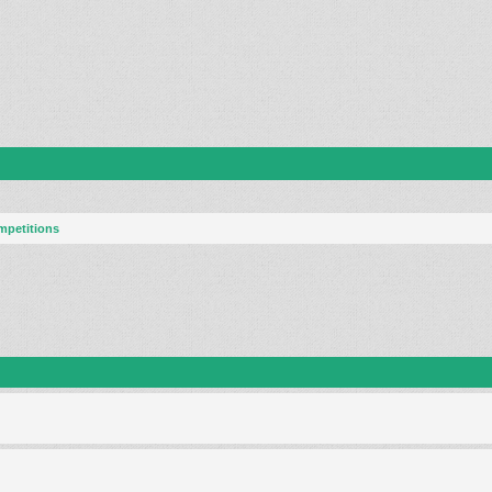
mpetitions
ng