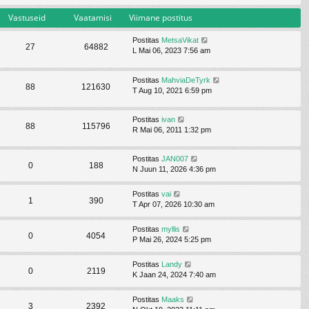
Vastuseid
Vaatamisi
Viimane postitus
Postitas
MetsaVikat
27
64882
L Mai 06, 2023 7:56 am
Postitas
MahviaDeTyrk
88
121630
T Aug 10, 2021 6:59 pm
Postitas
ivan
88
115796
R Mai 06, 2011 1:32 pm
Postitas
JAN007
0
188
N Juun 11, 2026 4:36 pm
Postitas
vai
1
390
T Apr 07, 2026 10:30 am
Postitas
myllis
0
4054
P Mai 26, 2024 5:25 pm
Postitas
Landy
0
2119
K Jaan 24, 2024 7:40 am
Postitas
Maaks
3
2392