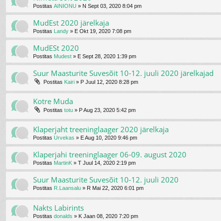
Postitas
AINIONU
»
N Sept 03, 2020 8:04 pm
MudEst 2020 järelkaja
Postitas
Landy
»
E Okt 19, 2020 7:08 pm
MudESt 2020
Postitas
Mudest
»
E Sept 28, 2020 1:39 pm
Suur Maasturite Suvesõit 10-12. juuli 2020 järelkajad
Postitas
Kairi
»
P Juul 12, 2020 8:28 pm
Kotre Muda
Postitas
totu
»
P Aug 23, 2020 5:42 pm
Klaperjaht treeninglaager 2020 järelkaja
Postitas
Urvekas
»
E Aug 10, 2020 9:46 pm
Klaperjahi treeninglaager 06-09. august 2020
Postitas
MartinK
»
T Juul 14, 2020 2:19 pm
Suur Maasturite Suvesõit 10-12. juuli 2020
Postitas
R.Laansalu
»
R Mai 22, 2020 6:01 pm
Nakts Labirints
Postitas
donalds
»
K Jaan 08, 2020 7:20 pm