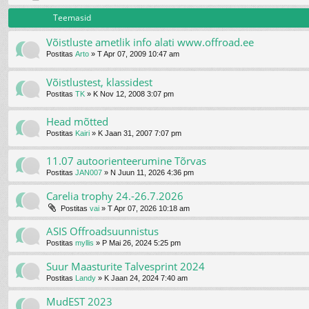
Teemasid
Võistluste ametlik info alati www.offroad.ee
Postitas
Arto
»
T Apr 07, 2009 10:47 am
Võistlustest, klassidest
Postitas
TK
»
K Nov 12, 2008 3:07 pm
Head mõtted
Postitas
Kairi
»
K Jaan 31, 2007 7:07 pm
11.07 autoorienteerumine Tõrvas
Postitas
JAN007
»
N Juun 11, 2026 4:36 pm
Carelia trophy 24.-26.7.2026
Postitas
vai
»
T Apr 07, 2026 10:18 am
ASIS Offroadsuunnistus
Postitas
myllis
»
P Mai 26, 2024 5:25 pm
Suur Maasturite Talvesprint 2024
Postitas
Landy
»
K Jaan 24, 2024 7:40 am
MudEST 2023