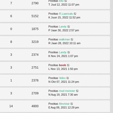
Postitas
totu
7
2790
T Juul 12, 2022 11:07 pm
Postitas
R.Laansalu
6
5152
K Juun 15, 2022 11:52 pm
Postitas
Landy
0
1875
P Jaan 30, 2022 2:57 pm
Postitas
walkman
8
3219
R Jaan 28, 2022 10:11 am
Postitas
Landy
3
2374
K Nov 24, 2021 1:07 pm
Postitas
boob
3
2751
L Nov 13, 2021 1:50 pm
Postitas
Veiko
1
2376
N Okt 07, 2021 11:24 pm
Postitas
mud monster
3
2709
N Aug 19, 2021 7:30 am
Postitas
Movistar
14
4800
E Aug 09, 2021 12:29 pm