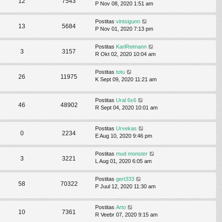
12
7543
P Nov 08, 2020 1:51 am
Postitas
vintsigunn
13
5684
P Nov 01, 2020 7:13 pm
Postitas
KarlReimann
3
3157
R Okt 02, 2020 10:04 am
Postitas
totu
26
11975
K Sept 09, 2020 11:21 am
Postitas
Ural 6x6
46
48902
R Sept 04, 2020 10:01 am
Postitas
Urvekas
0
2234
E Aug 10, 2020 9:46 pm
Postitas
mud monster
3
3221
L Aug 01, 2020 6:05 am
Postitas
gert333
58
70322
P Juul 12, 2020 11:30 am
Postitas
Arto
10
7361
R Veebr 07, 2020 9:15 am