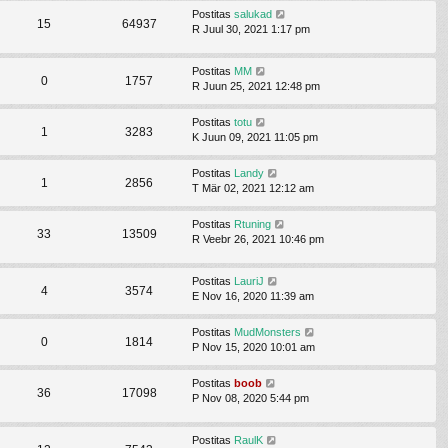
Postitas
salukad
15
64937
R Juul 30, 2021 1:17 pm
Postitas
MM
0
1757
R Juun 25, 2021 12:48 pm
Postitas
totu
1
3283
K Juun 09, 2021 11:05 pm
Postitas
Landy
1
2856
T Mär 02, 2021 12:12 am
Postitas
Rtuning
33
13509
R Veebr 26, 2021 10:46 pm
Postitas
LauriJ
4
3574
E Nov 16, 2020 11:39 am
Postitas
MudMonsters
0
1814
P Nov 15, 2020 10:01 am
Postitas
boob
36
17098
P Nov 08, 2020 5:44 pm
Postitas
RaulK