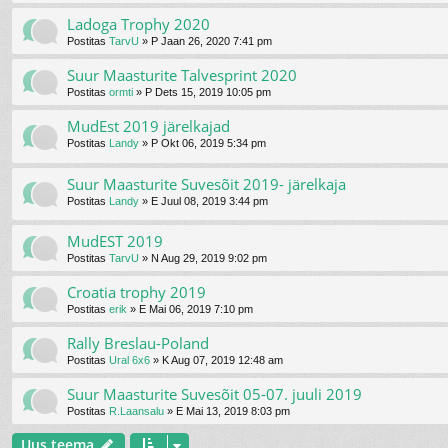
Ladoga Trophy 2020
Postitas
TarvU
»
P Jaan 26, 2020 7:41 pm
Suur Maasturite Talvesprint 2020
Postitas
ormti
»
P Dets 15, 2019 10:05 pm
MudEst 2019 järelkajad
Postitas
Landy
»
P Okt 06, 2019 5:34 pm
Suur Maasturite Suvesõit 2019- järelkaja
Postitas
Landy
»
E Juul 08, 2019 3:44 pm
MudEST 2019
Postitas
TarvU
»
N Aug 29, 2019 9:02 pm
Croatia trophy 2019
Postitas
erik
»
E Mai 06, 2019 7:10 pm
Rally Breslau-Poland
Postitas
Ural 6x6
»
K Aug 07, 2019 12:48 am
Suur Maasturite Suvesõit 05-07. juuli 2019
Postitas
R.Laansalu
»
E Mai 13, 2019 8:03 pm
Uus teema