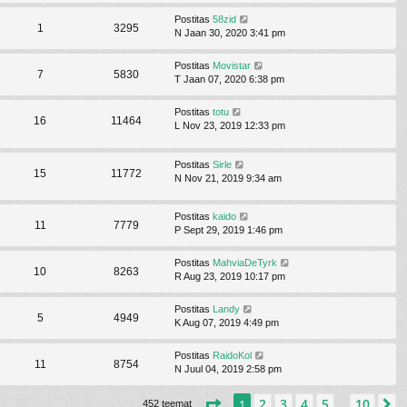
Postitas
58zid
1
3295
N Jaan 30, 2020 3:41 pm
Postitas
Movistar
7
5830
T Jaan 07, 2020 6:38 pm
Postitas
totu
16
11464
L Nov 23, 2019 12:33 pm
Postitas
Sirle
15
11772
N Nov 21, 2019 9:34 am
Postitas
kaido
11
7779
P Sept 29, 2019 1:46 pm
Postitas
MahviaDeTyrk
10
8263
R Aug 23, 2019 10:17 pm
Postitas
Landy
5
4949
K Aug 07, 2019 4:49 pm
Postitas
RaidoKol
11
8754
N Juul 04, 2019 2:58 pm
1
. leht
10
-st
2
3
4
5
10
1
J
452 teemat
…