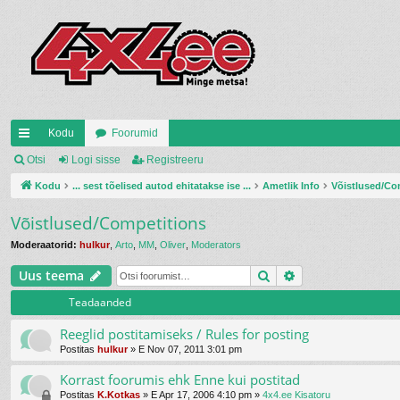
Kodu
Foorumid
iirl
Otsi
Logi sisse
Registreeru
in
Kodu
... sest tõelised autod ehitatakse ise ...
Ametlik Info
Võistlused/Co
gi
Võistlused/Competitions
d
Moderaatorid:
hulkur
,
Arto
,
MM
,
Oliver
,
Moderators
Otsi
Täiendatud otsi
Uus teema
Teadaanded
Reeglid postitamiseks / Rules for posting
Postitas
hulkur
»
E Nov 07, 2011 3:01 pm
Korrast foorumis ehk Enne kui postitad
Postitas
K.Kotkas
»
E Apr 17, 2006 4:10 pm
»
4x4.ee Kisatoru