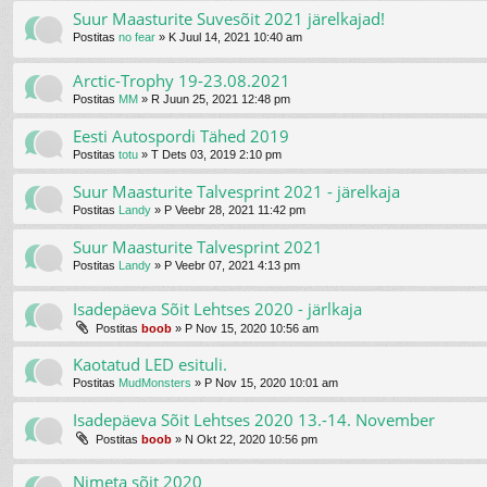
Suur Maasturite Suvesõit 2021 järelkajad!
Postitas
no fear
»
K Juul 14, 2021 10:40 am
Arctic-Trophy 19-23.08.2021
Postitas
MM
»
R Juun 25, 2021 12:48 pm
Eesti Autospordi Tähed 2019
Postitas
totu
»
T Dets 03, 2019 2:10 pm
Suur Maasturite Talvesprint 2021 - järelkaja
Postitas
Landy
»
P Veebr 28, 2021 11:42 pm
Suur Maasturite Talvesprint 2021
Postitas
Landy
»
P Veebr 07, 2021 4:13 pm
Isadepäeva Sõit Lehtses 2020 - järlkaja
Postitas
boob
»
P Nov 15, 2020 10:56 am
Kaotatud LED esituli.
Postitas
MudMonsters
»
P Nov 15, 2020 10:01 am
Isadepäeva Sõit Lehtses 2020 13.-14. November
Postitas
boob
»
N Okt 22, 2020 10:56 pm
Nimeta sõit 2020