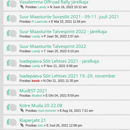
Vasalemma Offroad Rally järelkaja
Postitas
Landy
»
N Juun 16, 2022 10:12 am
Suur Maasturite Suvesõit 2021 - 09-11. juuli 2021
Postitas
R.Laansalu
»
E Mai 10, 2021 11:56 pm
Suur Maasturite Talvesprint 2022 - Järelkaja
Postitas
Landy
»
P Jaan 30, 2022 2:57 pm
Suur Maasturite Talvesprint 2022
Postitas
Landy
»
T Jaan 25, 2022 6:10 pm
Isadepäeva Sõit Lehtses 2021 - järelkaja
Postitas
Landy
»
P Nov 21, 2021 6:58 pm
Isadepäeva Sõit Lehtses 2021 19.-20. november
Postitas
boob
»
N Okt 21, 2021 11:35 pm
MudEST 2021
Postitas
Mudest
»
E Okt 04, 2021 8:59 pm
Kotre Muda 20-22.08
Postitas
mud monster
»
E Aug 16, 2021 7:21 am
Klaperjaht 21
Postitas
totu
»
E Juul 26, 2021 12:08 pm