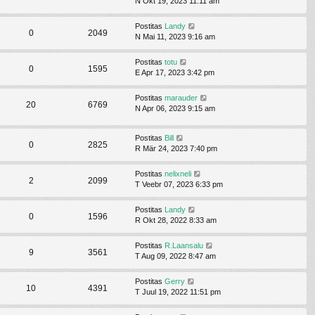
N Okt 19, 2023 11:11 am
Postitas
Landy
0
2049
N Mai 11, 2023 9:16 am
Postitas
totu
0
1595
E Apr 17, 2023 3:42 pm
Postitas
marauder
20
6769
N Apr 06, 2023 9:15 am
Postitas
Bill
0
2825
R Mär 24, 2023 7:40 pm
Postitas
nelixneli
2
2099
T Veebr 07, 2023 6:33 pm
Postitas
Landy
0
1596
R Okt 28, 2022 8:33 am
Postitas
R.Laansalu
9
3561
T Aug 09, 2022 8:47 am
Postitas
Gerry
10
4391
T Juul 19, 2022 11:51 pm