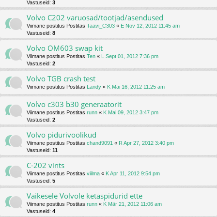
Vastuseid:
3
Volvo C202 varuosad/tootjad/asendused
Viimane postitus Postitas
Taavi_C303
«
E Nov 12, 2012 11:45 am
Vastuseid:
8
Volvo OM603 swap kit
Viimane postitus Postitas
Ten
«
L Sept 01, 2012 7:36 pm
Vastuseid:
2
Volvo TGB crash test
Viimane postitus Postitas
Landy
«
K Mai 16, 2012 11:25 am
Volvo c303 b30 generaatorit
Viimane postitus Postitas
runn
«
K Mai 09, 2012 3:47 pm
Vastuseid:
2
Volvo pidurivoolikud
Viimane postitus Postitas
chand9091
«
R Apr 27, 2012 3:40 pm
Vastuseid:
11
C-202 vints
Viimane postitus Postitas
viilma
«
K Apr 11, 2012 9:54 pm
Vastuseid:
5
Väikesele Volvole ketaspidurid ette
Viimane postitus Postitas
runn
«
K Mär 21, 2012 11:06 am
Vastuseid:
4