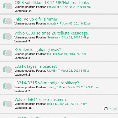
C303 sobilikkus TR-1/TUR/Hobimasinaks
Viimane postitus Postitas
Praks1
«
N Nov 20, 2014 9:18 am
Vastuseid:
14
Info: Volvo difri simmer.
Viimane postitus Postitas
uputaja
«
P Juun 01, 2014 9:22 pm
Volvo C303 sõitmas 20 tolliste ketsidega.
Viimane postitus Postitas
Seeteine
«
E Apr 21, 2014 6:49 pm
Vastuseid:
7
K: Volvo käigukangi osas?
Viimane postitus Postitas
toilu
«
K Mär 19, 2014 8:43 am
Vastuseid:
3
L331x tagasilla osadest
Viimane postitus Postitas
ULME
«
T Veebr 25, 2014 8:56 am
Vastuseid:
2
L3314/3315 võimendiga roolikarp?
Viimane postitus Postitas
Taavi_C303
«
P Veebr 23, 2014 3:41 pm
Vastuseid:
2
Volvo TGB11 elektrisüsteem
Viimane postitus Postitas
dad
«
R Jaan 31, 2014 6:14 pm
Vastuseid:
16
1
2