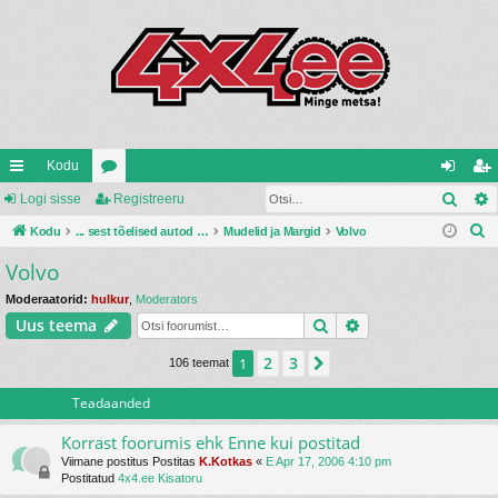
Kodu
Otsi
iirl
Logi sisse
oo
Registreeru
og
eg
O
in
Kodu
ru
... sest tõelised autod ehitatakse ise ...
Mudelid ja Margid
Volvo
i
ist
t
Volvo
gi
mi
si
re
s
d
d
ss
er
Moderaatorid:
hulkur
,
Moderators
i
Otsi
Täiendatud otsin
Uus teema
e
u
2
3
1
Järgmine
106 teemat
Teadaanded
Korrast foorumis ehk Enne kui postitad
Viimane postitus Postitas
K.Kotkas
«
E Apr 17, 2006 4:10 pm
Postitatud
4x4.ee Kisatoru