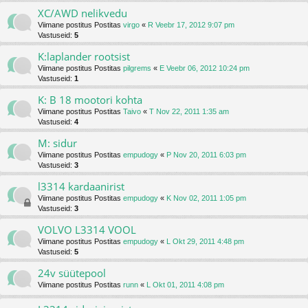
XC/AWD nelikvedu
Viimane postitus Postitas
virgo
«
R Veebr 17, 2012 9:07 pm
Vastuseid:
5
K:laplander rootsist
Viimane postitus Postitas
pilgrems
«
E Veebr 06, 2012 10:24 pm
Vastuseid:
1
K: B 18 mootori kohta
Viimane postitus Postitas
Taivo
«
T Nov 22, 2011 1:35 am
Vastuseid:
4
M: sidur
Viimane postitus Postitas
empudogy
«
P Nov 20, 2011 6:03 pm
Vastuseid:
3
l3314 kardaanirist
Viimane postitus Postitas
empudogy
«
K Nov 02, 2011 1:05 pm
Vastuseid:
3
VOLVO L3314 VOOL
Viimane postitus Postitas
empudogy
«
L Okt 29, 2011 4:48 pm
Vastuseid:
5
24v süütepool
Viimane postitus Postitas
runn
«
L Okt 01, 2011 4:08 pm