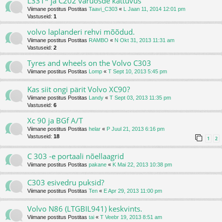
L331* ja C202 varuosde kattuvus
Viimane postitus Postitas
Taavi_C303
«
L Jaan 11, 2014 12:01 pm
Vastuseid:
1
volvo laplanderi rehvi mõõdud.
Viimane postitus Postitas
RAMBO
«
N Okt 31, 2013 11:31 am
Vastuseid:
2
Tyres and wheels on the Volvo C303
Viimane postitus Postitas
Lomp
«
T Sept 10, 2013 5:45 pm
Kas siit ongi pärit Volvo XC90?
Viimane postitus Postitas
Landy
«
T Sept 03, 2013 11:35 pm
Vastuseid:
6
Xc 90 ja BGf A/T
Viimane postitus Postitas
helar
«
P Juul 21, 2013 6:16 pm
Vastuseid:
18
1
2
C 303 -e portaali nõellaagrid
Viimane postitus Postitas
pakane
«
K Mai 22, 2013 10:38 pm
C303 esivedru puksid?
Viimane postitus Postitas
Ten
«
E Apr 29, 2013 11:00 pm
Volvo N86 (LTGBIL941) keskvints.
Viimane postitus Postitas
tai
«
T Veebr 19, 2013 8:51 am