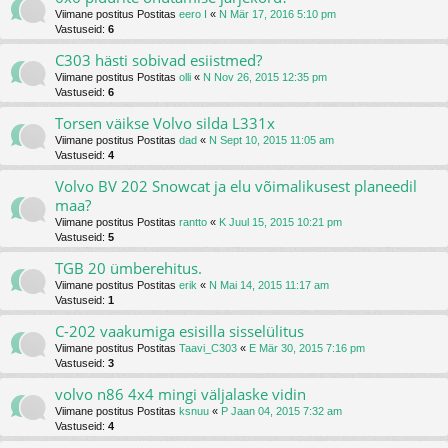
Viimane postitus Postitas
eero I
«
N Mär 17, 2016 5:10 pm
Vastuseid:
6
C303 hästi sobivad esiistmed?
Viimane postitus Postitas
olli
«
N Nov 26, 2015 12:35 pm
Vastuseid:
6
Torsen väikse Volvo silda L331x
Viimane postitus Postitas
dad
«
N Sept 10, 2015 11:05 am
Vastuseid:
4
Volvo BV 202 Snowcat ja elu võimalikusest planeedil
maa?
Viimane postitus Postitas
rantto
«
K Juul 15, 2015 10:21 pm
Vastuseid:
5
TGB 20 ümberehitus.
Viimane postitus Postitas
erik
«
N Mai 14, 2015 11:17 am
Vastuseid:
1
C-202 vaakumiga esisilla sisselülitus
Viimane postitus Postitas
Taavi_C303
«
E Mär 30, 2015 7:16 pm
Vastuseid:
3
volvo n86 4x4 mingi väljalaske vidin
Viimane postitus Postitas
ksnuu
«
P Jaan 04, 2015 7:32 am
Vastuseid:
4