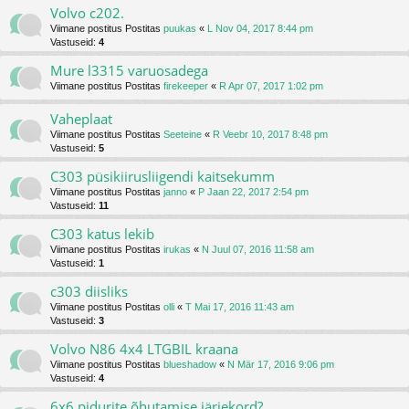
Volvo c202.
Viimane postitus Postitas
puukas
«
L Nov 04, 2017 8:44 pm
Vastuseid:
4
Mure l3315 varuosadega
Viimane postitus Postitas
firekeeper
«
R Apr 07, 2017 1:02 pm
Vaheplaat
Viimane postitus Postitas
Seeteine
«
R Veebr 10, 2017 8:48 pm
Vastuseid:
5
C303 püsikiirusliigendi kaitsekumm
Viimane postitus Postitas
janno
«
P Jaan 22, 2017 2:54 pm
Vastuseid:
11
C303 katus lekib
Viimane postitus Postitas
irukas
«
N Juul 07, 2016 11:58 am
Vastuseid:
1
c303 diisliks
Viimane postitus Postitas
olli
«
T Mai 17, 2016 11:43 am
Vastuseid:
3
Volvo N86 4x4 LTGBIL kraana
Viimane postitus Postitas
blueshadow
«
N Mär 17, 2016 9:06 pm
Vastuseid:
4
6x6 pidurite õhutamise järjekord?