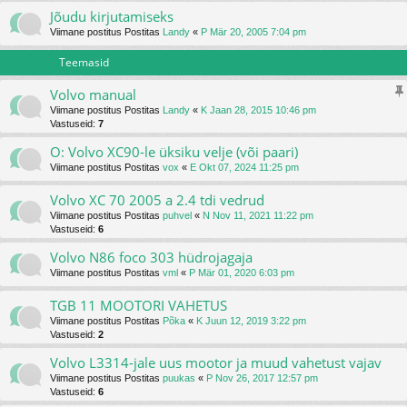
Jõudu kirjutamiseks
Viimane postitus Postitas
Landy
«
P Mär 20, 2005 7:04 pm
Teemasid
Volvo manual
Viimane postitus Postitas
Landy
«
K Jaan 28, 2015 10:46 pm
Vastuseid:
7
O: Volvo XC90-le üksiku velje (või paari)
Viimane postitus Postitas
vox
«
E Okt 07, 2024 11:25 pm
Volvo XC 70 2005 a 2.4 tdi vedrud
Viimane postitus Postitas
puhvel
«
N Nov 11, 2021 11:22 pm
Vastuseid:
6
Volvo N86 foco 303 hüdrojagaja
Viimane postitus Postitas
vml
«
P Mär 01, 2020 6:03 pm
TGB 11 MOOTORI VAHETUS
Viimane postitus Postitas
Põka
«
K Juun 12, 2019 3:22 pm
Vastuseid:
2
Volvo L3314-jale uus mootor ja muud vahetust vajav
Viimane postitus Postitas
puukas
«
P Nov 26, 2017 12:57 pm
Vastuseid:
6