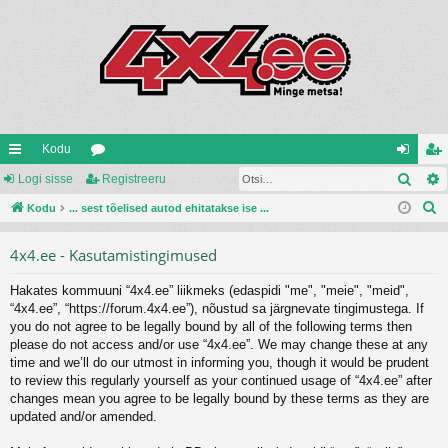
Kodu
Otsi
iirl
Logi sisse
oo
Registreeru
og
eg
O
in
Kodu
... sest tõelised autod ehitatakse ise ...
ru
i
ist
t
gi
mi
si
re
4x4.ee - Kasutamistingimused
s
d
d
ss
er
i
Hakates kommuuni “4x4.ee” liikmeks (edaspidi "me", "meie", "meid",
e
u
“4x4.ee”, “https://forum.4x4.ee”), nõustud sa järgnevate tingimustega. If
you do not agree to be legally bound by all of the following terms then
please do not access and/or use “4x4.ee”. We may change these at any
time and we’ll do our utmost in informing you, though it would be prudent
to review this regularly yourself as your continued usage of “4x4.ee” after
changes mean you agree to be legally bound by these terms as they are
updated and/or amended.