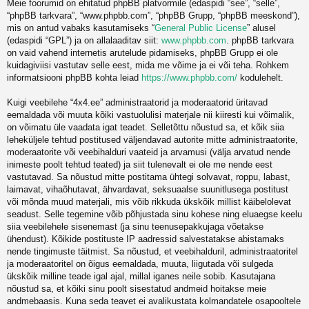
Meie foorumid on ehitatud phpBB platvormile (edaspidi “see”, “selle”,
“phpBB tarkvara”, “www.phpbb.com”, “phpBB Grupp, “phpBB meeskond”),
mis on antud vabaks kasutamiseks “
General Public License
” alusel
(edaspidi “GPL”) ja on allalaaditav siit:
www.phpbb.com
. phpBB tarkvara
on vaid vahend internetis arutelude pidamiseks, phpBB Grupp ei ole
kuidagiviisi vastutav selle eest, mida me võime ja ei või teha. Rohkem
informatsiooni phpBB kohta leiad
https://www.phpbb.com/
kodulehelt.
Kuigi veebilehe “4x4.ee” administraatorid ja moderaatorid üritavad
eemaldada või muuta kõiki vastuolulisi materjale nii kiiresti kui võimalik,
on võimatu üle vaadata igat teadet. Selletõttu nõustud sa, et kõik siia
leheküljele tehtud postitused väljendavad autorite mitte administraatorite,
moderaatorite või veebihalduri vaateid ja arvamusi (välja arvatud nende
inimeste poolt tehtud teated) ja siit tulenevalt ei ole me nende eest
vastutavad. Sa nõustud mitte postitama ühtegi solvavat, roppu, labast,
laimavat, vihaõhutavat, ähvardavat, seksuaalse suunitlusega postitust
või mõnda muud materjali, mis võib rikkuda ükskõik millist käibelolevat
seadust. Selle tegemine võib põhjustada sinu kohese ning eluaegse keelu
siia veebilehele sisenemast (ja sinu teenusepakkujaga võetakse
ühendust). Kõikide postituste IP aadressid salvestatakse abistamaks
nende tingimuste täitmist. Sa nõustud, et veebihalduril, administraatoritel
ja moderaatoritel on õigus eemaldada, muuta, liigutada või sulgeda
ükskõik milline teade igal ajal, millal iganes neile sobib. Kasutajana
nõustud sa, et kõiki sinu poolt sisestatud andmeid hoitakse meie
andmebaasis. Kuna seda teavet ei avalikustata kolmandatele osapooltele