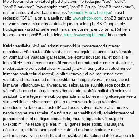
Meie foorumid on ehitatud phpBB platvormile (edaspidi “see”, “selle”,
“phpBB tarkvara”, “www.phpbb.com”, “phpBB Grupp, “phpBB meeskond”),
mis on antud vabaks kasutamiseks “
General Public License
” alusel
(edaspidi “GPL”) ja on allalaaditav siit:
www.phpbb.com
. phpBB tarkvara
on vaid vahend internetis arutelude pidamiseks, phpBB Grupp ei ole
kuidagiviisi vastutav selle eest, mida me võime ja ei või teha. Rohkem
informatsiooni phpBB kohta leiad
https://www.phpbb.com/
kodulehelt.
Kuigi veebilehe “4x4.ee” administraatorid ja moderaatorid üritavad
eemaldada või muuta kõiki vastuolulisi materjale nii kiiresti kui võimalik,
on võimatu üle vaadata igat teadet. Selletõttu nõustud sa, et kõik siia
leheküljele tehtud postitused väljendavad autorite mitte administraatorite,
moderaatorite või veebihalduri vaateid ja arvamusi (välja arvatud nende
inimeste poolt tehtud teated) ja siit tulenevalt ei ole me nende eest
vastutavad. Sa nõustud mitte postitama ühtegi solvavat, roppu, labast,
laimavat, vihaõhutavat, ähvardavat, seksuaalse suunitlusega postitust
või mõnda muud materjali, mis võib rikkuda ükskõik millist käibelolevat
seadust. Selle tegemine võib põhjustada sinu kohese ning eluaegse keelu
siia veebilehele sisenemast (ja sinu teenusepakkujaga võetakse
ühendust). Kõikide postituste IP aadressid salvestatakse abistamaks
nende tingimuste täitmist. Sa nõustud, et veebihalduril, administraatoritel
ja moderaatoritel on õigus eemaldada, muuta, liigutada või sulgeda
ükskõik milline teade igal ajal, millal iganes neile sobib. Kasutajana
nõustud sa, et kõiki sinu poolt sisestatud andmeid hoitakse meie
andmebaasis. Kuna seda teavet ei avalikustata kolmandatele osapooltele