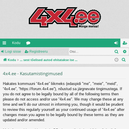
Kodu
Otsi
iirl
Logi sisse
oo
Registreeru
og
eg
O
in
Kodu
... sest tõelised autod ehitatakse ise ...
ru
i
ist
t
gi
mi
si
re
4x4.ee - Kasutamistingimused
s
d
d
ss
er
i
Hakates kommuuni “4x4.ee” liikmeks (edaspidi "me", "meie", "meid",
e
u
“4x4.ee”, “https://forum.4x4.ee”), nõustud sa järgnevate tingimustega. If
you do not agree to be legally bound by all of the following terms then
please do not access and/or use “4x4.ee”. We may change these at any
time and we’ll do our utmost in informing you, though it would be prudent
to review this regularly yourself as your continued usage of “4x4.ee” after
changes mean you agree to be legally bound by these terms as they are
updated and/or amended.