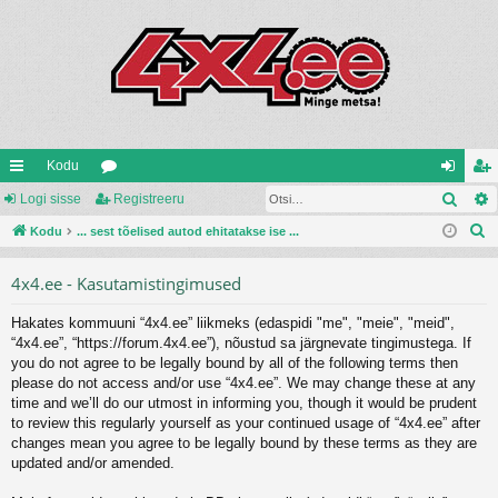
Kodu
Otsi
iirl
Logi sisse
oo
Registreeru
og
eg
O
in
Kodu
... sest tõelised autod ehitatakse ise ...
ru
i
ist
t
gi
mi
si
re
4x4.ee - Kasutamistingimused
s
d
d
ss
er
i
Hakates kommuuni “4x4.ee” liikmeks (edaspidi "me", "meie", "meid",
e
u
“4x4.ee”, “https://forum.4x4.ee”), nõustud sa järgnevate tingimustega. If
you do not agree to be legally bound by all of the following terms then
please do not access and/or use “4x4.ee”. We may change these at any
time and we’ll do our utmost in informing you, though it would be prudent
to review this regularly yourself as your continued usage of “4x4.ee” after
changes mean you agree to be legally bound by these terms as they are
updated and/or amended.