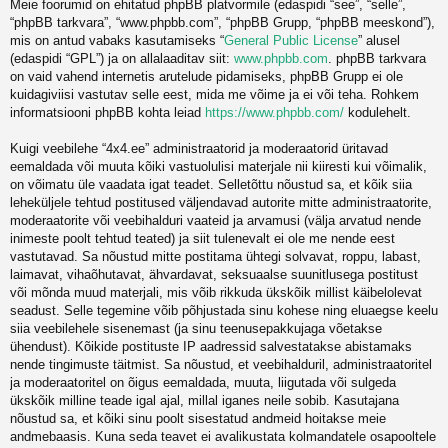
Meie foorumid on ehitatud phpBB platvormile (edaspidi “see”, “selle”,
“phpBB tarkvara”, “www.phpbb.com”, “phpBB Grupp, “phpBB meeskond”),
mis on antud vabaks kasutamiseks “
General Public License
” alusel
(edaspidi “GPL”) ja on allalaaditav siit:
www.phpbb.com
. phpBB tarkvara
on vaid vahend internetis arutelude pidamiseks, phpBB Grupp ei ole
kuidagiviisi vastutav selle eest, mida me võime ja ei või teha. Rohkem
informatsiooni phpBB kohta leiad
https://www.phpbb.com/
kodulehelt.
Kuigi veebilehe “4x4.ee” administraatorid ja moderaatorid üritavad
eemaldada või muuta kõiki vastuolulisi materjale nii kiiresti kui võimalik,
on võimatu üle vaadata igat teadet. Selletõttu nõustud sa, et kõik siia
leheküljele tehtud postitused väljendavad autorite mitte administraatorite,
moderaatorite või veebihalduri vaateid ja arvamusi (välja arvatud nende
inimeste poolt tehtud teated) ja siit tulenevalt ei ole me nende eest
vastutavad. Sa nõustud mitte postitama ühtegi solvavat, roppu, labast,
laimavat, vihaõhutavat, ähvardavat, seksuaalse suunitlusega postitust
või mõnda muud materjali, mis võib rikkuda ükskõik millist käibelolevat
seadust. Selle tegemine võib põhjustada sinu kohese ning eluaegse keelu
siia veebilehele sisenemast (ja sinu teenusepakkujaga võetakse
ühendust). Kõikide postituste IP aadressid salvestatakse abistamaks
nende tingimuste täitmist. Sa nõustud, et veebihalduril, administraatoritel
ja moderaatoritel on õigus eemaldada, muuta, liigutada või sulgeda
ükskõik milline teade igal ajal, millal iganes neile sobib. Kasutajana
nõustud sa, et kõiki sinu poolt sisestatud andmeid hoitakse meie
andmebaasis. Kuna seda teavet ei avalikustata kolmandatele osapooltele