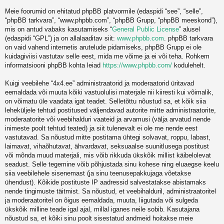
Meie foorumid on ehitatud phpBB platvormile (edaspidi “see”, “selle”,
“phpBB tarkvara”, “www.phpbb.com”, “phpBB Grupp, “phpBB meeskond”),
mis on antud vabaks kasutamiseks “
General Public License
” alusel
(edaspidi “GPL”) ja on allalaaditav siit:
www.phpbb.com
. phpBB tarkvara
on vaid vahend internetis arutelude pidamiseks, phpBB Grupp ei ole
kuidagiviisi vastutav selle eest, mida me võime ja ei või teha. Rohkem
informatsiooni phpBB kohta leiad
https://www.phpbb.com/
kodulehelt.
Kuigi veebilehe “4x4.ee” administraatorid ja moderaatorid üritavad
eemaldada või muuta kõiki vastuolulisi materjale nii kiiresti kui võimalik,
on võimatu üle vaadata igat teadet. Selletõttu nõustud sa, et kõik siia
leheküljele tehtud postitused väljendavad autorite mitte administraatorite,
moderaatorite või veebihalduri vaateid ja arvamusi (välja arvatud nende
inimeste poolt tehtud teated) ja siit tulenevalt ei ole me nende eest
vastutavad. Sa nõustud mitte postitama ühtegi solvavat, roppu, labast,
laimavat, vihaõhutavat, ähvardavat, seksuaalse suunitlusega postitust
või mõnda muud materjali, mis võib rikkuda ükskõik millist käibelolevat
seadust. Selle tegemine võib põhjustada sinu kohese ning eluaegse keelu
siia veebilehele sisenemast (ja sinu teenusepakkujaga võetakse
ühendust). Kõikide postituste IP aadressid salvestatakse abistamaks
nende tingimuste täitmist. Sa nõustud, et veebihalduril, administraatoritel
ja moderaatoritel on õigus eemaldada, muuta, liigutada või sulgeda
ükskõik milline teade igal ajal, millal iganes neile sobib. Kasutajana
nõustud sa, et kõiki sinu poolt sisestatud andmeid hoitakse meie