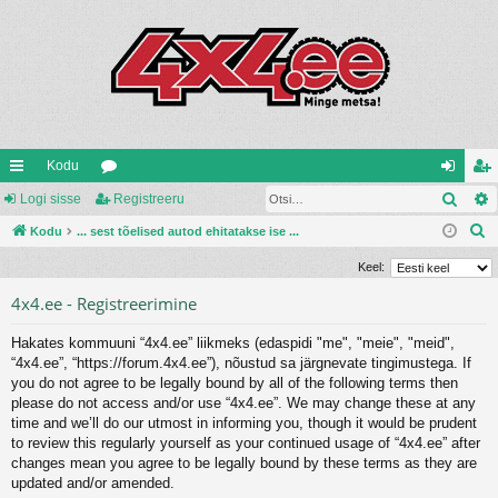
Kodu
Otsi
iirl
Logi sisse
oo
Registreeru
og
eg
O
in
Kodu
... sest tõelised autod ehitatakse ise ...
ru
i
ist
t
gi
mi
si
re
Keel:
s
d
d
ss
er
4x4.ee - Registreerimine
i
e
u
Hakates kommuuni “4x4.ee” liikmeks (edaspidi "me", "meie", "meid",
“4x4.ee”, “https://forum.4x4.ee”), nõustud sa järgnevate tingimustega. If
you do not agree to be legally bound by all of the following terms then
please do not access and/or use “4x4.ee”. We may change these at any
time and we’ll do our utmost in informing you, though it would be prudent
to review this regularly yourself as your continued usage of “4x4.ee” after
changes mean you agree to be legally bound by these terms as they are
updated and/or amended.