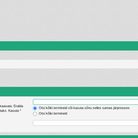
 kaasata. Eralda
Otsi kõiki termineid või kasuta sõnu selles samas järjestuses
Otsi kõiki termineid