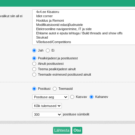
likut siin all ei
Jah
Ei
Pealkirjadest ja postitustest
Ainult postitustest
Teema pealkirjadest ainult
Teemade esimesed postitused ainult
Postitusi
Teemasid
Kasvav
Kahanev
postituse sümbolit