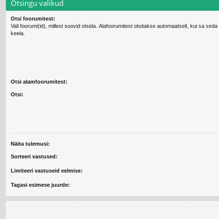
Otsingu valikud
Otsi foorumitest:
Vali foorumi(id), millest soovid otsida. Alafoorumitest otsitakse automaatselt, kui sa seda va
keela.
Otsi alamfoorumitest:
Otsi:
Näita tulemusi:
Sorteeri vastused:
Limiteeri vastuseid eelmise:
Tagasi esimese juurde: