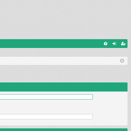
K
K
og
eg
K
i
ist
K
si
re
ss
er
e
u