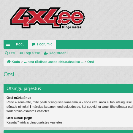
Kodu
Foorumid
iirl
Otsi
Logi sisse
Registreeru
in
Kodu
... sest tõelised autod ehitatakse ise ...
Otsi
gi
Otsi
d
Otsingu järjestus
Otsi märksõnu:
Pane
+
sõna ette, mille peab otsingusse kaasama ja
-
sõna ette, mida ei tohi otsingusse
sõnade nimekiri
|
märgiga ja pane need sulgudesse, kui soovid, et ainult ühe sõnaga otsitaks. Kasuta *
wildcardina osalistes vastetes.
Otsi autori järgi:
Kasuta * wildcardina osalistes vastetes.