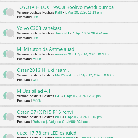
TOYOTA HILUX 1990.a Roolivõimendi pumba
Viimane postitus Postitas
Kalill
«
E Apr 20, 2026 11:13 am
Postitatud
Ost
Volvo C303 vahekasti
Viimane postitus Postitas
JaanusLI
«
N Apr 16, 2026 9:24 am
Postitatud
Ost
M: Misutonida Astmelauad
Viimane postitus Postitas
maakas70
«
T Apr 14, 2026 10:33 pm
Postitatud
Müük
Ostan2013 Hiluxi raami.
Viimane postitus Postitas
MudMonsters
«
P Apr 12, 2026 10:03 am
Postitatud
Ost
M:Uaz sillad 4,1
Viimane postitus Postitas
GC
«
E Apr 06, 2026 12:28 pm
Postitatud
Müük
Ostan 37+X R15 R16 rehvi
Viimane postitus Postitas
kuul
«
P Apr 05, 2026 10:16 pm
Postitatud
Rehvide ja Velgede Ost/Müük/Vahetus
uued 17.78 cm LED esituled