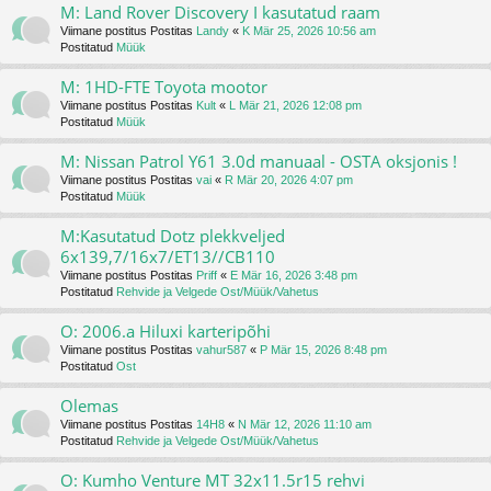
M: Land Rover Discovery I kasutatud raam
Viimane postitus Postitas
Landy
«
K Mär 25, 2026 10:56 am
Postitatud
Müük
M: 1HD-FTE Toyota mootor
Viimane postitus Postitas
Kult
«
L Mär 21, 2026 12:08 pm
Postitatud
Müük
M: Nissan Patrol Y61 3.0d manuaal - OSTA oksjonis !
Viimane postitus Postitas
vai
«
R Mär 20, 2026 4:07 pm
Postitatud
Müük
M:Kasutatud Dotz plekkveljed
6x139,7/16x7/ET13//CB110
Viimane postitus Postitas
Priff
«
E Mär 16, 2026 3:48 pm
Postitatud
Rehvide ja Velgede Ost/Müük/Vahetus
O: 2006.a Hiluxi karteripõhi
Viimane postitus Postitas
vahur587
«
P Mär 15, 2026 8:48 pm
Postitatud
Ost
Olemas
Viimane postitus Postitas
14H8
«
N Mär 12, 2026 11:10 am
Postitatud
Rehvide ja Velgede Ost/Müük/Vahetus
O: Kumho Venture MT 32x11.5r15 rehvi