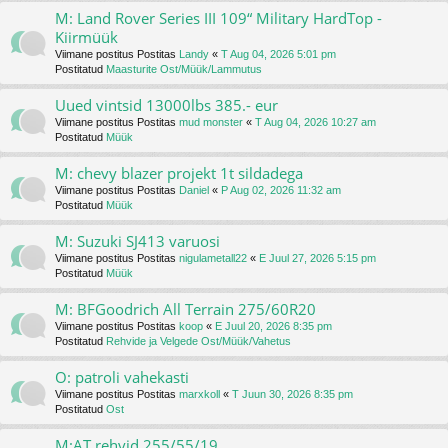
M: Land Rover Series III 109“ Military HardTop -
Kiirmüük
Viimane postitus Postitas
Landy
«
T Aug 04, 2026 5:01 pm
Postitatud
Maasturite Ost/Müük/Lammutus
Uued vintsid 13000lbs 385.- eur
Viimane postitus Postitas
mud monster
«
T Aug 04, 2026 10:27 am
Postitatud
Müük
M: chevy blazer projekt 1t sildadega
Viimane postitus Postitas
Daniel
«
P Aug 02, 2026 11:32 am
Postitatud
Müük
M: Suzuki SJ413 varuosi
Viimane postitus Postitas
nigulametall22
«
E Juul 27, 2026 5:15 pm
Postitatud
Müük
M: BFGoodrich All Terrain 275/60R20
Viimane postitus Postitas
koop
«
E Juul 20, 2026 8:35 pm
Postitatud
Rehvide ja Velgede Ost/Müük/Vahetus
O: patroli vahekasti
Viimane postitus Postitas
marxkoll
«
T Juun 30, 2026 8:35 pm
Postitatud
Ost
M:AT rehvid 255/55/19