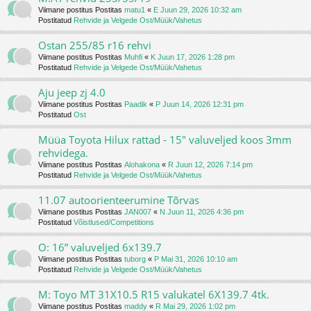
Viimane postitus Postitas
matu1
«
E Juun 29, 2026 10:32 am
Postitatud
Rehvide ja Velgede Ost/Müük/Vahetus
Ostan 255/85 r16 rehvi
Viimane postitus Postitas
Muhfi
«
K Juun 17, 2026 1:28 pm
Postitatud
Rehvide ja Velgede Ost/Müük/Vahetus
Aju jeep zj 4.0
Viimane postitus Postitas
Paadik
«
P Juun 14, 2026 12:31 pm
Postitatud
Ost
Müüa Toyota Hilux rattad - 15" valuveljed koos 3mm
rehvidega.
Viimane postitus Postitas
Alohakona
«
R Juun 12, 2026 7:14 pm
Postitatud
Rehvide ja Velgede Ost/Müük/Vahetus
11.07 autoorienteerumine Tõrvas
Viimane postitus Postitas
JAN007
«
N Juun 11, 2026 4:36 pm
Postitatud
Võistlused/Competitions
O: 16” valuveljed 6x139.7
Viimane postitus Postitas
tuborg
«
P Mai 31, 2026 10:10 am
Postitatud
Rehvide ja Velgede Ost/Müük/Vahetus
M: Toyo MT 31X10.5 R15 valukatel 6X139.7 4tk.
Viimane postitus Postitas
maddy
«
R Mai 29, 2026 1:02 pm