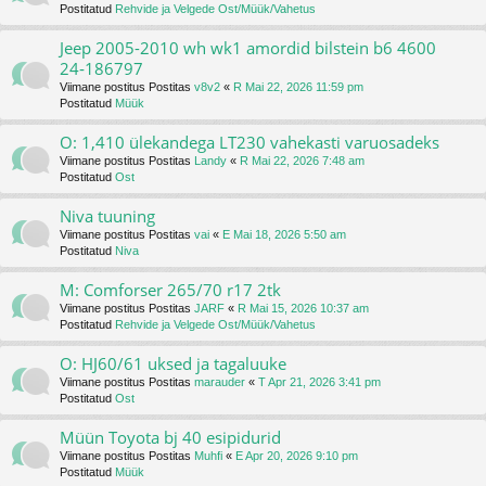
Postitatud
Rehvide ja Velgede Ost/Müük/Vahetus
Jeep 2005-2010 wh wk1 amordid bilstein b6 4600
24‑186797
Viimane postitus Postitas
v8v2
«
R Mai 22, 2026 11:59 pm
Postitatud
Müük
O: 1,410 ülekandega LT230 vahekasti varuosadeks
Viimane postitus Postitas
Landy
«
R Mai 22, 2026 7:48 am
Postitatud
Ost
Niva tuuning
Viimane postitus Postitas
vai
«
E Mai 18, 2026 5:50 am
Postitatud
Niva
M: Comforser 265/70 r17 2tk
Viimane postitus Postitas
JARF
«
R Mai 15, 2026 10:37 am
Postitatud
Rehvide ja Velgede Ost/Müük/Vahetus
O: HJ60/61 uksed ja tagaluuke
Viimane postitus Postitas
marauder
«
T Apr 21, 2026 3:41 pm
Postitatud
Ost
Müün Toyota bj 40 esipidurid
Viimane postitus Postitas
Muhfi
«
E Apr 20, 2026 9:10 pm
Postitatud
Müük