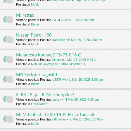
Viimane postitus Postitas
mud monster
«
L Apr 04, 2026 6:29 pm
Postitatud
Müük
M: rattad
Viimane postitus Postitas
GC
«
K Apr 01, 2026 6:02 pm
Postitatud
Bizniz
Nissan Patrol 160
Viimane postitus Postitas
kadak40
«
E Mär 30, 2026 7:50 pm
Postitatud
Müük
Maladesta kodiaq 215/75 R16 C
Viimane postitus Postitas
kikers
«
L Mär 28, 2026 9:03 am
Postitatud
Rehvide ja Velgede Ost/Müük/Vahetus
MB Sprinter tagasild.
Viimane postitus Postitas
USSR V4
«
L Mär 28, 2026 1:08 am
Postitatud
Bizniz
ELRK 28. ja LR 78. sünnpäev!
Viimane postitus Postitas
Landy
«
N Mär 26, 2026 4:45 pm
Postitatud
Land Rover
M: Mitsubishi L200 1995 Esi ja Tagasild
Viimane postitus Postitas
Offroader
«
K Mär 25, 2026 12:48 pm
Postitatud
Müük