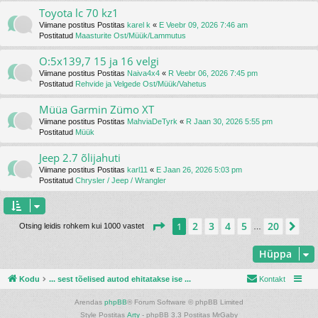
Toyota lc 70 kz1
Viimane postitus Postitas
karel k
«
E Veebr 09, 2026 7:46 am
Postitatud
Maasturite Ost/Müük/Lammutus
O:5x139,7 15 ja 16 velgi
Viimane postitus Postitas
Naiva4x4
«
R Veebr 06, 2026 7:45 pm
Postitatud
Rehvide ja Velgede Ost/Müük/Vahetus
Müüa Garmin Zümo XT
Viimane postitus Postitas
MahviaDeTyrk
«
R Jaan 30, 2026 5:55 pm
Postitatud
Müük
Jeep 2.7 õlijahuti
Viimane postitus Postitas
karl11
«
E Jaan 26, 2026 5:03 pm
Postitatud
Chrysler / Jeep / Wrangler
1
. leht
20
-st
2
3
4
5
20
1
Jär
Otsing leidis rohkem kui 1000 vastet
…
Hüppa
Kodu
... sest tõelised autod ehitatakse ise ...
Kontakt
Arendas
phpBB
® Forum Software © phpBB Limited
Style Postitas
Arty
- phpBB 3.3 Postitas MrGaby