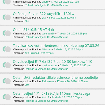
Viimane postitus Postitas
andre
«
N Mär 12, 2026 9:07 am
Postitatud
Rehvide ja Velgede Ost/Müük/Vahetus
O: Range Rover l322 tagadiffrit 130kw
Viimane postitus Postitas
ylts
«
T Mär 10, 2026 6:29 pm
Postitatud
Ost
Ostan 31/10,5r15 AT 4 tk
Viimane postitus Postitas
tsetseen88
«
T Veebr 24, 2026 9:25 pm
Postitatud
Rehvide ja Velgede Ost/Müük/Vahetus
Talvekarikas Autoorienteerumises - 4. etapp 07.03.26
Viimane postitus Postitas
Minister
«
E Veebr 16, 2026 8:34 pm
Postitatud
4x4 üritused / 4x4 events
O; valuveljed R17 6x139,7 et -20-30 keskava 110
Viimane postitus Postitas
mud monster
«
E Veebr 16, 2026 12:43 pm
Postitatud
Rehvide ja Velgede Ost/Müük/Vahetus
Ostan UAZ reduktor sillale esimese lühema pooltelje
Viimane postitus Postitas
Raidoastra
«
E Veebr 16, 2026 11:58 am
Postitatud
Ost
Ostan veljed 17", 6x139.7 ja 110mm keskavaga
Viimane postitus Postitas
Ahto P
«
N Veebr 12, 2026 8:53 pm
Postitatud
Rehvide ja Velgede Ost/Müük/Vahetus