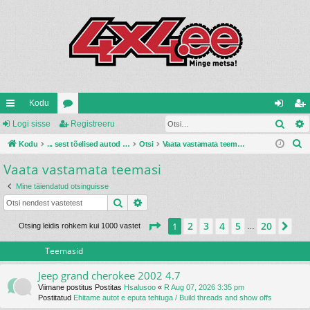
Kodu
Otsi
iirl
Logi sisse
oo
Registreeru
og
eg
O
in
Kodu
ru
... sest tõelised autod ehitatakse ise ...
Otsi
Vaata vastamata teemasi
i
ist
t
Vaata vastamata teemasi
gi
mi
si
re
s
d
d
ss
er
Mine täiendatud otsinguisse
i
Otsi
Täiendatud otsing
e
u
1
. leht
20
-st
2
3
4
5
20
1
Jär
Otsing leidis rohkem kui 1000 vastet
…
Teemasid
Jeep grand cherokee 2002 4.7
Viimane postitus Postitas
Hsalusoo
«
R Aug 07, 2026 3:35 pm
Postitatud
Ehitame autot e eputa tehtuga / Build threads and show offs