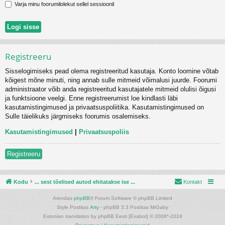
Varja minu foorumilolekut sellel sessioonil
Registreeru
Sisselogimiseks pead olema registreeritud kasutaja. Konto loomine võtab
kõigest mõne minuti, ning annab sulle mitmeid võimalusi juurde. Foorumi
administraator võib anda registreeritud kasutajatele mitmeid olulisi õigusi
ja funktsioone veelgi. Enne registreerumist loe kindlasti läbi
kasutamistingimused ja privaatsuspoliitika. Kasutamistingimused on
Sulle täielikuks järgmiseks foorumis osalemiseks.
Kasutamistingimused
|
Privaatsuspoliis
Registreeru
Kodu
... sest tõelised autod ehitatakse ise ...
Kontakt
Arendas
phpBB
® Forum Software © phpBB Limited
Style Postitas
Arty
- phpBB 3.3 Postitas MrGaby
Estonian translation by phpBB Eesti [Exabot] © 2008*-2024