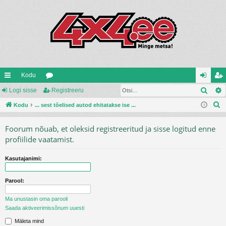
Kodu
Otsi
iirl
Logi sisse
oo
Registreeru
og
eg
O
in
Kodu
... sest tõelised autod ehitatakse ise ...
ru
i
ist
t
gi
mi
si
re
Foorum nõuab, et oleksid registreeritud ja sisse logitud enne
s
d
d
ss
er
profiilide vaatamist.
i
e
u
Kasutajanimi:
Parool:
Ma unustasin oma parooli
Saada aktiveerimissõnum uuesti
Mäleta mind