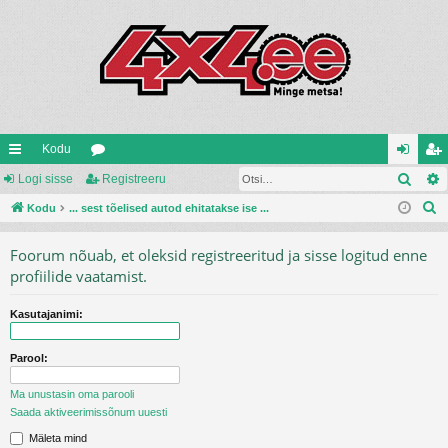
Kodu
Otsi
iirl
Logi sisse
oo
Registreeru
og
eg
O
in
Kodu
... sest tõelised autod ehitatakse ise ...
ru
i
ist
t
gi
mi
si
re
Foorum nõuab, et oleksid registreeritud ja sisse logitud enne
s
d
d
ss
er
profiilide vaatamist.
i
e
u
Kasutajanimi:
Parool:
Ma unustasin oma parooli
Saada aktiveerimissõnum uuesti
Mäleta mind