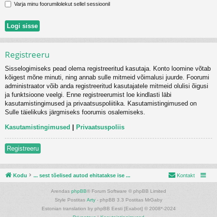
Varja minu foorumilolekut sellel sessioonil
Registreeru
Sisselogimiseks pead olema registreeritud kasutaja. Konto loomine võtab
kõigest mõne minuti, ning annab sulle mitmeid võimalusi juurde. Foorumi
administraator võib anda registreeritud kasutajatele mitmeid olulisi õigusi
ja funktsioone veelgi. Enne registreerumist loe kindlasti läbi
kasutamistingimused ja privaatsuspoliitika. Kasutamistingimused on
Sulle täielikuks järgmiseks foorumis osalemiseks.
Kasutamistingimused
|
Privaatsuspoliis
Registreeru
Kodu
... sest tõelised autod ehitatakse ise ...
Kontakt
Arendas
phpBB
® Forum Software © phpBB Limited
Style Postitas
Arty
- phpBB 3.3 Postitas MrGaby
Estonian translation by phpBB Eesti [Exabot] © 2008*-2024