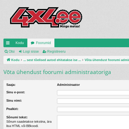
Kodu
Foorumid
iirl
Otsi
Logi sisse
Registreeru
in
Kodu
... sest tõelised autod ehitatakse ise ...
Võta ühendust foorumi admin
gi
Võta ühendust foorumi administraatoriga
d
Saaja:
Administraator
Sinu e-post:
Sinu nimi:
Pealkiri:
Sõnumi tekst:
Sõnum saadetakse tekstina, ära
lisa HTML või BBkoodi.