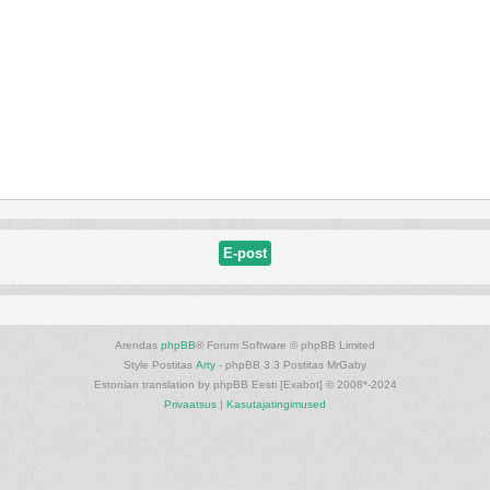
Arendas
phpBB
® Forum Software © phpBB Limited
Style Postitas
Arty
- phpBB 3.3 Postitas MrGaby
Estonian translation by phpBB Eesti [Exabot] © 2008*-2024
Privaatsus
|
Kasutajatingimused