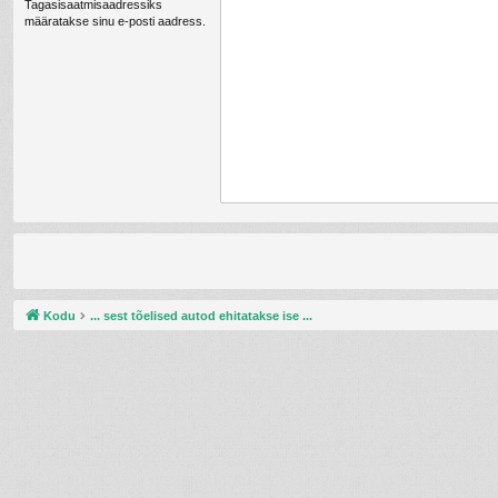
Tagasisaatmisaadressiks
määratakse sinu e-posti aadress.
Kodu
... sest tõelised autod ehitatakse ise ...