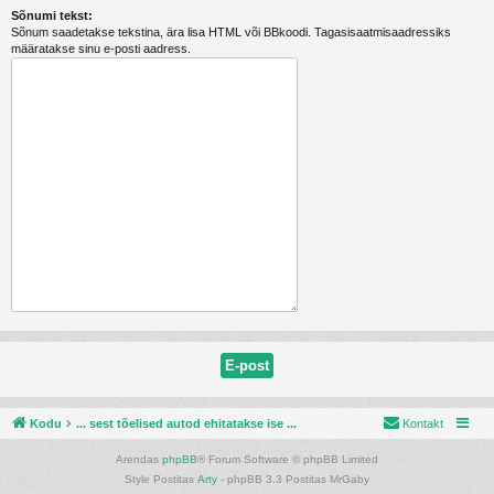
Sõnumi tekst:
Sõnum saadetakse tekstina, ära lisa HTML või BBkoodi. Tagasisaatmisaadressiks
määratakse sinu e-posti aadress.
Kodu
... sest tõelised autod ehitatakse ise ...
Kontakt
Arendas
phpBB
® Forum Software © phpBB Limited
Style Postitas
Arty
- phpBB 3.3 Postitas MrGaby