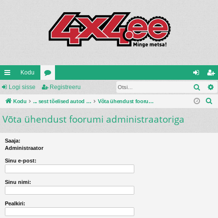
Kodu
Otsi
iirl
Logi sisse
oo
Registreeru
og
eg
O
in
Kodu
ru
... sest tõelised autod ehitatakse ise ...
Võta ühendust foorumi administraatoriga
i
ist
t
Võta ühendust foorumi administraatoriga
gi
mi
si
re
s
d
d
ss
er
i
Saaja:
e
u
Administraator
Sinu e-post:
Sinu nimi:
Pealkiri: