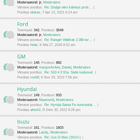
Moderaatorid:
jr
,
Moderators
Viimane postitus:
Re: Dodge nitro käivitus prob…
Postitas
elukas
, T Apr 13, 2021 6:14 am
Ford
Teemasid
:
342
,
Postitusi
:
3549
Moderaatorid:
jr
,
Moderators
Viimane postitus:
Re: Ranger Wildtrak 2.0Bi-tur…
Postitas
helar
, K Mai 27, 2026 8:02 am
GM
Teemasid
:
140
,
Postitusi
:
882
Moderaatorid:
margus4x4ee
,
Daniel
,
Moderators
Viimane postitus:
Re: S10 4.3 91a. Säde kadunud.
Postitas
rnx69
, K Nov 29, 2023 7:56 am
Hyundai
Teemasid
:
149
,
Postitusi
:
933
Moderaatorid:
Maasturid
,
Moderators
Viimane postitus:
Re: Hyndai Santa Fe nurkreduk…
Postitas
ahto42
, R Dets 30, 2022 9:28 pm
Isuzu
Teemasid
:
161
,
Postitusi
:
1603
Moderaatorid:
Landy
,
Moderators
Viimane postitus:
Re: Uus D-Max (2012+)