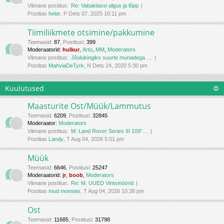
Viimane postitus:
Re: Vabaklassi algus ja lõpp
Postitas
helar
, P Dets 07, 2025 10:11 pm
Tiimiliikmete otsimine/pakkumine
Teemasid
:
87
,
Postitusi
:
399
Moderaatorid:
hulkur
,
Arto
,
MM
,
Moderators
Viimane postitus:
Jõulukingiks suurte munadega …
Postitas
MahviaDeTyrk
, N Dets 24, 2020 5:30 pm
Kuulutused
Maasturite Ost/Müük/Lammutus
Teemasid
:
6209
,
Postitusi
:
32845
Moderaator:
Moderators
Viimane postitus:
M: Land Rover Series III 109“…
Postitas
Landy
, T Aug 04, 2026 5:01 pm
Müük
Teemasid
:
6646
,
Postitusi
:
25247
Moderaatorid:
jr
,
boob
,
Moderators
Viimane postitus:
Re: M. UUED Vintsinöörid
Postitas
mud monster
, T Aug 04, 2026 10:38 pm
Ost
Teemasid
:
11685
,
Postitusi
:
31798