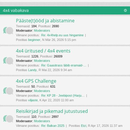
4x4 vabakava
Pääste(t)ööd ja abistamine
Teemasid
:
184
,
Postitusi
:
2690
Moderaator:
Moderators
Viimane postitus:
Re: 4x4help.eu uus hingamine
Postitas
beginner
, N Mär 26, 2026 5:15 pm
4x4 üritused / 4x4 events
Teemasid
:
1226
,
Postitusi
:
26009
Moderaator:
Moderators
Viimane postitus:
Re: Gaasitrass läbib eramaid-…
Postitas
Landy
, R Mai 22, 2026 9:34 am
4x4 GPS Challenge
Teemasid
:
50
,
Postitusi
:
631
Moderaator:
Moderators
Viimane postitus:
Re: KP 28 - Jeebipost (Harju…
Postitas
viljaste
, K Apr 22, 2020 11:00 am
Reisikirjad ja pikemad jutustused
Teemasid
:
110
,
Postitusi
:
2897
Moderaator:
Moderators
Viimane postitus:
Re: Balkan 2025
Postitas
Etzi
, R Apr 17, 2026 11:37 am