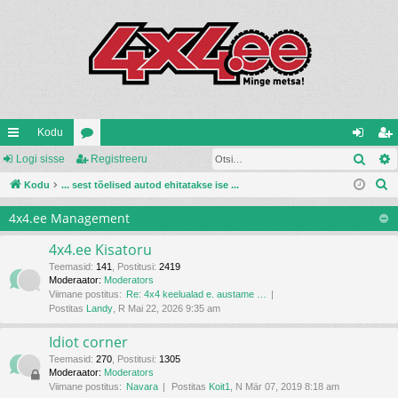
Kodu
Otsi
iirl
Logi sisse
oo
Registreeru
og
eg
O
in
Kodu
... sest tõelised autod ehitatakse ise ...
ru
i
ist
t
gi
mi
si
re
4x4.ee Management
s
d
d
ss
er
i
4x4.ee Kisatoru
e
u
Teemasid
:
141
,
Postitusi
:
2419
Moderaator:
Moderators
Viimane postitus:
Re: 4x4 keelualad e. austame …
Postitas
Landy
, R Mai 22, 2026 9:35 am
Idiot corner
Teemasid
:
270
,
Postitusi
:
1305
Moderaator:
Moderators
Viimane postitus:
Navara
Postitas
Koit1
, N Mär 07, 2019 8:18 am