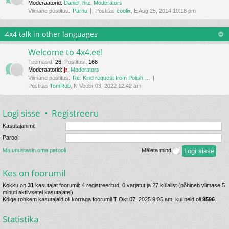
Moderaatorid:
Daniel
,
hrz
,
Moderators
Viimane postitus:
Pärnu
Postitas
coolix
, E Aug 25, 2014 10:18 pm
4x4 talk in other languages
Welcome to 4x4.ee!
Teemasid
:
26
,
Postitusi
:
168
Moderaatorid:
jr
,
Moderators
Viimane postitus:
Re: Kind request from Polish …
Postitas
TomRob
, N Veebr 03, 2022 12:42 am
Logi sisse
•
Registreeru
Kasutajanimi:
Parool:
Ma unustasin oma parooli
Mäleta mind
Kes on foorumil
Kokku on
31
kasutajat foorumil: 4 registreeritud, 0 varjatut ja 27 külalist (põhineb viimase 5
minuti aktiivsetel kasutajatel)
Kõige rohkem kasutajaid oli korraga foorumil T Okt 07, 2025 9:05 am, kui neid oli
9596
.
Statistika