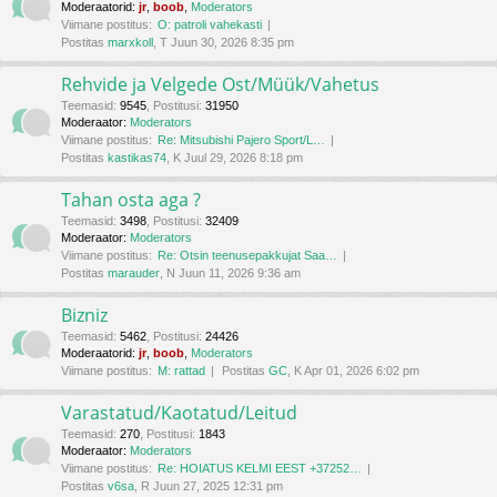
Moderaatorid:
jr
,
boob
,
Moderators
Viimane postitus:
O: patroli vahekasti
Postitas
marxkoll
, T Juun 30, 2026 8:35 pm
Rehvide ja Velgede Ost/Müük/Vahetus
Teemasid
:
9545
,
Postitusi
:
31950
Moderaator:
Moderators
Viimane postitus:
Re: Mitsubishi Pajero Sport/L…
Postitas
kastikas74
, K Juul 29, 2026 8:18 pm
Tahan osta aga ?
Teemasid
:
3498
,
Postitusi
:
32409
Moderaator:
Moderators
Viimane postitus:
Re: Otsin teenusepakkujat Saa…
Postitas
marauder
, N Juun 11, 2026 9:36 am
Bizniz
Teemasid
:
5462
,
Postitusi
:
24426
Moderaatorid:
jr
,
boob
,
Moderators
Viimane postitus:
M: rattad
Postitas
GC
, K Apr 01, 2026 6:02 pm
Varastatud/Kaotatud/Leitud
Teemasid
:
270
,
Postitusi
:
1843
Moderaator:
Moderators
Viimane postitus:
Re: HOIATUS KELMI EEST +37252…
Postitas
v6sa
, R Juun 27, 2025 12:31 pm