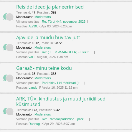
Reiside ideed ja planeerimised
Teemasid
:
47
,
Postitusi
:
392
Moderaator:
Moderators
Viimane postitus:
Re: Türgi 4x4, november 2023
Postitas
Ats30
, K Apr 03, 2024 6:20 pm
Ajaviide ja muidu huvitav jutt
Teemasid
:
1612
,
Postitusi
:
28729
Moderaator:
Moderators
Viimane postitus:
Re: (JEEP WRANGLER) - Elektri…
Postitas
vai
, L Aug 08, 2026 1:38 pm
Garaaž - minu teine kodu
Teemasid
:
15
,
Postitusi
:
333
Moderaator:
Moderators
Viimane postitus:
Parkside / Lidl tööriistad (k…
Postitas
Landy
, P Veebr 16, 2025 11:12 pm
ARK, TÜV, kindlustus ja muud juriidilised
küsimused
Teemasid
:
173
,
Postitusi
:
3242
Moderaator:
Moderators
Viimane postitus:
Re: Eramaal parkimine - parki…
Postitas
Rannug
, K Apr 29, 2026 8:37 am