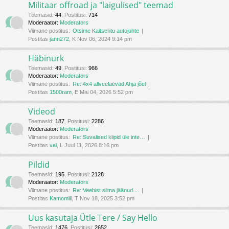
Militaar offroad ja "laigulised" teemad
Teemasid
:
44
,
Postitusi
:
714
Moderaator:
Moderators
Viimane postitus:
Otsime Kaitseliitu autojuhte
Postitas
jann272
, K Nov 06, 2024 9:14 pm
Häbinurk
Teemasid
:
49
,
Postitusi
:
966
Moderaator:
Moderators
Viimane postitus:
Re: 4x4 allveelaevad Ahja jõel
Postitas
1500ram
, E Mai 04, 2026 5:52 pm
Videod
Teemasid
:
187
,
Postitusi
:
2286
Moderaator:
Moderators
Viimane postitus:
Re: Suvalised klipid üle inte…
Postitas
vai
, L Juul 11, 2026 8:16 pm
Pildid
Teemasid
:
195
,
Postitusi
:
2128
Moderaator:
Moderators
Viimane postitus:
Re: Veebist silma jäänud....
Postitas
Kamomill
, T Nov 18, 2025 3:52 pm
Uus kasutaja Ütle Tere / Say Hello
Teemasid
:
1476
,
Postitusi
:
2652