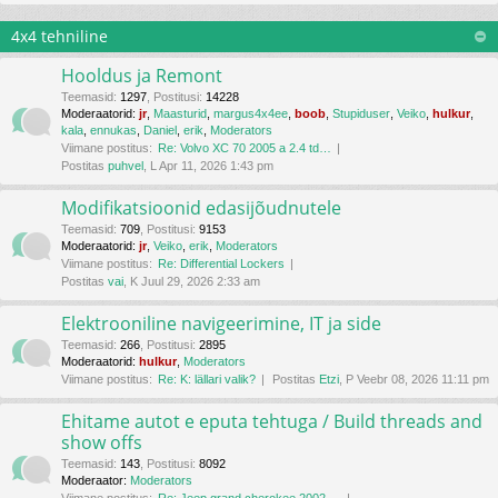
4x4 tehniline
Hooldus ja Remont
Teemasid
:
1297
,
Postitusi
:
14228
Moderaatorid:
jr
,
Maasturid
,
margus4x4ee
,
boob
,
Stupiduser
,
Veiko
,
hulkur
,
kala
,
ennukas
,
Daniel
,
erik
,
Moderators
Viimane postitus:
Re: Volvo XC 70 2005 a 2.4 td…
Postitas
puhvel
, L Apr 11, 2026 1:43 pm
Modifikatsioonid edasijõudnutele
Teemasid
:
709
,
Postitusi
:
9153
Moderaatorid:
jr
,
Veiko
,
erik
,
Moderators
Viimane postitus:
Re: Differential Lockers
Postitas
vai
, K Juul 29, 2026 2:33 am
Elektrooniline navigeerimine, IT ja side
Teemasid
:
266
,
Postitusi
:
2895
Moderaatorid:
hulkur
,
Moderators
Viimane postitus:
Re: K: lällari valik?
Postitas
Etzi
, P Veebr 08, 2026 11:11 pm
Ehitame autot e eputa tehtuga / Build threads and
show offs
Teemasid
:
143
,
Postitusi
:
8092
Moderaator:
Moderators