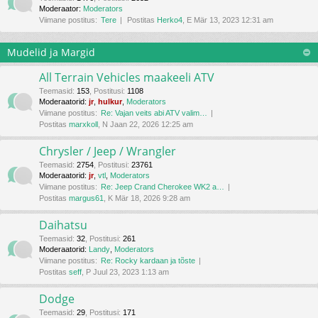
Moderaator:
Moderators
Viimane postitus:
Tere
Postitas
Herko4
, E Mär 13, 2023 12:31 am
Mudelid ja Margid
All Terrain Vehicles maakeeli ATV
Teemasid
:
153
,
Postitusi
:
1108
Moderaatorid:
jr
,
hulkur
,
Moderators
Viimane postitus:
Re: Vajan veits abi ATV valim…
Postitas
marxkoll
, N Jaan 22, 2026 12:25 am
Chrysler / Jeep / Wrangler
Teemasid
:
2754
,
Postitusi
:
23761
Moderaatorid:
jr
,
vtl
,
Moderators
Viimane postitus:
Re: Jeep Crand Cherokee WK2 a…
Postitas
margus61
, K Mär 18, 2026 9:28 am
Daihatsu
Teemasid
:
32
,
Postitusi
:
261
Moderaatorid:
Landy
,
Moderators
Viimane postitus:
Re: Rocky kardaan ja tõste
Postitas
seff
, P Juul 23, 2023 1:13 am
Dodge
Teemasid
:
29
,
Postitusi
:
171