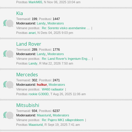
Postitas
MarkM65
, N Nov 06, 2025 10:04 am
Kia
Teemasid
:
199
,
Postitusi
:
1447
Moderaatorid:
Landy
,
Moderators
Viimane postitus:
Re: Sorento visko asendamine …
Postitas
anari
, N Dets 04, 2025 9:03 pm
Land Rover
Teemasid
:
289
,
Postitusi
:
1776
Moderaatorid:
Landy
,
Moderators
Viimane postitus:
Re: Land Rover's Ingenium Eng…
Postitas
Landy
, R Mai 22, 2026 7:50 am
Mercedes
Teemasid
:
302
,
Postitusi
:
2471
Moderaatorid:
hulkur
,
Moderators
Viimane postitus:
W460 radiaator
Postitas
rookie G300D
, T Aug 26, 2025 11:06 am
Mitsubishi
Teemasid
:
934
,
Postitusi
:
6237
Moderaatorid:
Maasturid
,
Moderators
Viimane postitus:
Re: Pajero MK1 sillaprobleem
Postitas
Maasturid
, R Sept 19, 2025 7:41 am