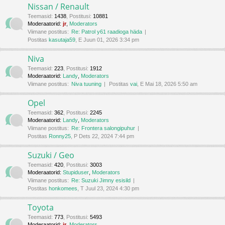
Nissan / Renault
Teemasid
:
1438
,
Postitusi
:
10881
Moderaatorid:
jr
,
Moderators
Viimane postitus:
Re: Patrol y61 raadioga häda
Postitas
kasutaja59
, E Juun 01, 2026 3:34 pm
Niva
Teemasid
:
223
,
Postitusi
:
1912
Moderaatorid:
Landy
,
Moderators
Viimane postitus:
Niva tuuning
Postitas
vai
, E Mai 18, 2026 5:50 am
Opel
Teemasid
:
362
,
Postitusi
:
2245
Moderaatorid:
Landy
,
Moderators
Viimane postitus:
Re: Frontera salongipuhur
Postitas
Ronny25
, P Dets 22, 2024 7:44 pm
Suzuki / Geo
Teemasid
:
420
,
Postitusi
:
3003
Moderaatorid:
Stupiduser
,
Moderators
Viimane postitus:
Re: Suzuki Jimny esisild
Postitas
honkomees
, T Juul 23, 2024 4:30 pm
Toyota
Teemasid
:
773
,
Postitusi
:
5493
Moderaatorid:
jr
,
Moderators