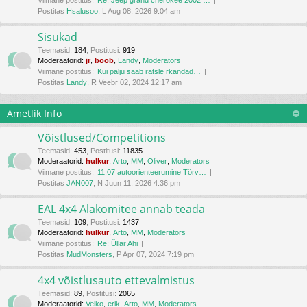
Viimane postitus:
Re: Jeep grand cherokee 2002 …
Postitas
Hsalusoo
, L Aug 08, 2026 9:04 am
Sisukad
Teemasid
:
184
,
Postitusi
:
919
Moderaatorid:
jr
,
boob
,
Landy
,
Moderators
Viimane postitus:
Kui palju saab ratsle rkandad…
Postitas
Landy
, R Veebr 02, 2024 12:17 am
Ametlik Info
Võistlused/Competitions
Teemasid
:
453
,
Postitusi
:
11835
Moderaatorid:
hulkur
,
Arto
,
MM
,
Oliver
,
Moderators
Viimane postitus:
11.07 autoorienteerumine Tõrv…
Postitas
JAN007
, N Juun 11, 2026 4:36 pm
EAL 4x4 Alakomitee annab teada
Teemasid
:
109
,
Postitusi
:
1437
Moderaatorid:
hulkur
,
Arto
,
MM
,
Moderators
Viimane postitus:
Re: Üllar Ahi
Postitas
MudMonsters
, P Apr 07, 2024 7:19 pm
4x4 võistlusauto ettevalmistus
Teemasid
:
89
,
Postitusi
:
2065
Moderaatorid:
Veiko
,
erik
,
Arto
,
MM
,
Moderators