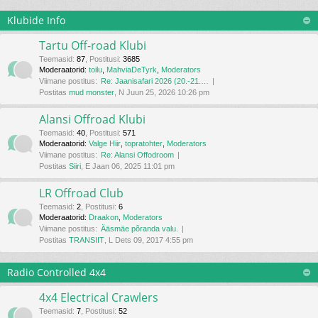
Klubide Info
Tartu Off-road Klubi
Teemasid
:
87
,
Postitusi
:
3685
Moderaatorid:
toilu
,
MahviaDeTyrk
,
Moderators
Viimane postitus:
Re: Jaanisafari 2026 (20.-21.…
Postitas
mud monster
, N Juun 25, 2026 10:26 pm
Alansi Offroad Klubi
Teemasid
:
40
,
Postitusi
:
571
Moderaatorid:
Valge Hiir
,
topratohter
,
Moderators
Viimane postitus:
Re: Alansi Offodroom
Postitas
Siiri
, E Jaan 06, 2025 11:01 pm
LR Offroad Club
Teemasid
:
2
,
Postitusi
:
6
Moderaatorid:
Draakon
,
Moderators
Viimane postitus:
Ääsmäe põranda valu.
Postitas
TRANSIIT
, L Dets 09, 2017 4:55 pm
Radio Controlled 4x4
4x4 Electrical Crawlers
Teemasid
:
7
,
Postitusi
:
52