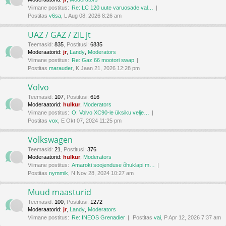
Viimane postitus:
Re: LC 120 uute varuosade val…
Postitas
v6sa
, L Aug 08, 2026 8:26 am
UAZ / GAZ / ZIL jt
Teemasid
:
835
,
Postitusi
:
6835
Moderaatorid:
jr
,
Landy
,
Moderators
Viimane postitus:
Re: Gaz 66 mootori swap
Postitas
marauder
, K Jaan 21, 2026 12:28 pm
Volvo
Teemasid
:
107
,
Postitusi
:
616
Moderaatorid:
hulkur
,
Moderators
Viimane postitus:
O: Volvo XC90-le üksiku velje…
Postitas
vox
, E Okt 07, 2024 11:25 pm
Volkswagen
Teemasid
:
21
,
Postitusi
:
376
Moderaatorid:
hulkur
,
Moderators
Viimane postitus:
Amaroki soojenduse õhuklapi m…
Postitas
nymmik
, N Nov 28, 2024 10:27 am
Muud maasturid
Teemasid
:
100
,
Postitusi
:
1272
Moderaatorid:
jr
,
Landy
,
Moderators
Viimane postitus:
Re: INEOS Grenadier
Postitas
vai
, P Apr 12, 2026 7:37 am