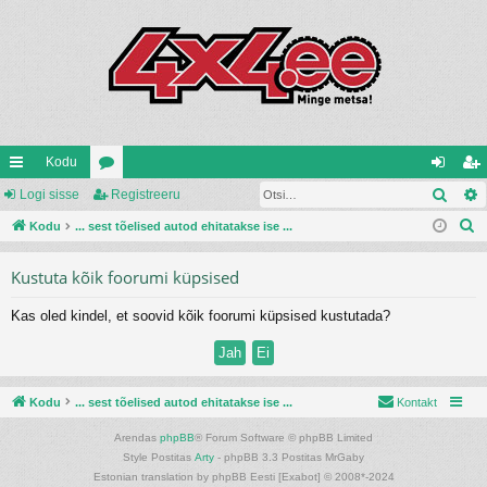
Kodu
Otsi
iirl
Logi sisse
oo
Registreeru
og
eg
O
in
Kodu
... sest tõelised autod ehitatakse ise ...
ru
i
ist
t
gi
mi
si
re
Kustuta kõik foorumi küpsised
s
d
d
ss
er
i
Kas oled kindel, et soovid kõik foorumi küpsised kustutada?
e
u
Kodu
... sest tõelised autod ehitatakse ise ...
Kontakt
Arendas
phpBB
® Forum Software © phpBB Limited
Style Postitas
Arty
- phpBB 3.3 Postitas MrGaby
Estonian translation by phpBB Eesti [Exabot] © 2008*-2024